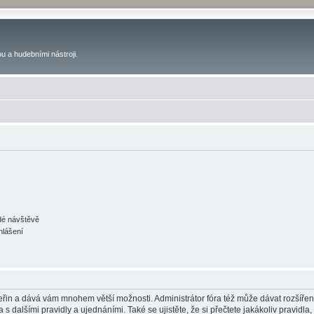
u a hudebními nástroji.
ždé návštěvě
hlášení
 vteřin a dává vám mnohem větší možnosti. Administrátor fóra též může dávat rozšíře
 s dalšími pravidly a ujednáními. Také se ujistěte, že si přečtete jakákoliv pravidla, 