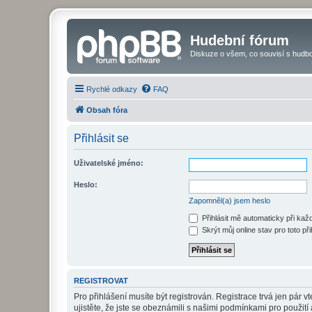
Hudební fórum
Diskuze o všem, co souvisí s hudbo
Rychlé odkazy
FAQ
Obsah fóra
Přihlásit se
Uživatelské jméno:
Heslo:
Zapomněl(a) jsem heslo
Přihlásit mě automaticky při ka
Skrýt můj online stav pro toto při
REGISTROVAT
Pro přihlášení musíte být registrován. Registrace trvá jen pár
ujistěte, že jste se obeznámili s našimi podmínkami pro použití a