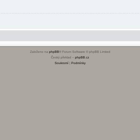
Založeno na
phpBB
® Forum Software © phpBB Limited
Český překlad –
phpBB.cz
Soukromí
|
Podmínky