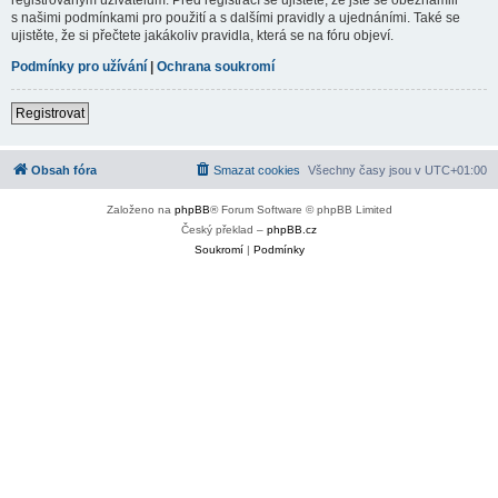
s našimi podmínkami pro použití a s dalšími pravidly a ujednáními. Také se
ujistěte, že si přečtete jakákoliv pravidla, která se na fóru objeví.
Podmínky pro užívání
|
Ochrana soukromí
Registrovat
Obsah fóra
Smazat cookies
Všechny časy jsou v
UTC+01:00
Založeno na
phpBB
® Forum Software © phpBB Limited
Český překlad –
phpBB.cz
Soukromí
|
Podmínky