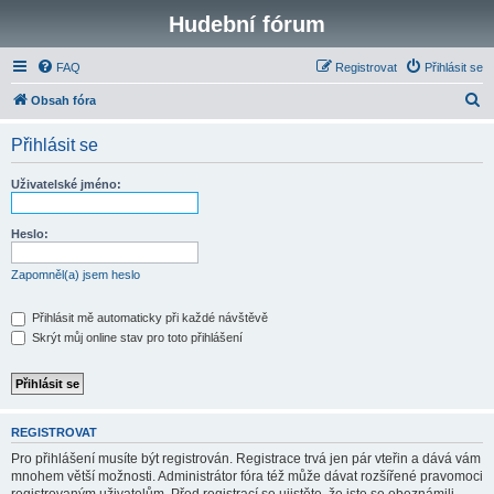
Hudební fórum
FAQ
Registrovat
Přihlásit se
H
Obsah fóra
l
Přihlásit se
e
d
Uživatelské jméno:
a
t
Heslo:
Zapomněl(a) jsem heslo
Přihlásit mě automaticky při každé návštěvě
Skrýt můj online stav pro toto přihlášení
REGISTROVAT
Pro přihlášení musíte být registrován. Registrace trvá jen pár vteřin a dává vám
mnohem větší možnosti. Administrátor fóra též může dávat rozšířené pravomoci
registrovaným uživatelům. Před registrací se ujistěte, že jste se obeznámili