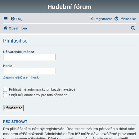
Hudební fórum
FAQ
Registrovat
Přihlásit se
H
Obsah fóra
l
Přihlásit se
e
d
Uživatelské jméno:
a
t
Heslo:
Zapomněl(a) jsem heslo
Přihlásit mě automaticky při každé návštěvě
Skrýt můj online stav pro toto přihlášení
REGISTROVAT
Pro přihlášení musíte být registrován. Registrace trvá jen pár vteřin a dává vám
mnohem větší možnosti. Administrátor fóra též může dávat rozšířené pravomoci
registrovaným uživatelům. Před registrací se ujistěte, že jste se obeznámili