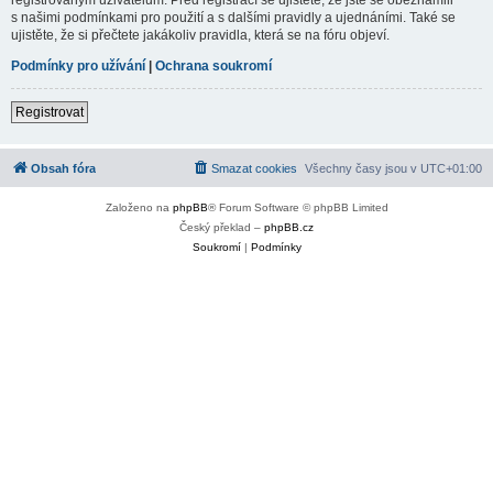
s našimi podmínkami pro použití a s dalšími pravidly a ujednáními. Také se
ujistěte, že si přečtete jakákoliv pravidla, která se na fóru objeví.
Podmínky pro užívání
|
Ochrana soukromí
Registrovat
Obsah fóra
Smazat cookies
Všechny časy jsou v
UTC+01:00
Založeno na
phpBB
® Forum Software © phpBB Limited
Český překlad –
phpBB.cz
Soukromí
|
Podmínky