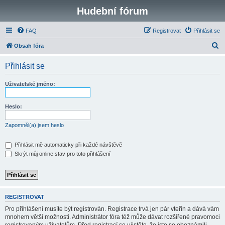
Hudební fórum
FAQ
Registrovat
Přihlásit se
H
Obsah fóra
l
Přihlásit se
e
d
Uživatelské jméno:
a
t
Heslo:
Zapomněl(a) jsem heslo
Přihlásit mě automaticky při každé návštěvě
Skrýt můj online stav pro toto přihlášení
REGISTROVAT
Pro přihlášení musíte být registrován. Registrace trvá jen pár vteřin a dává vám
mnohem větší možnosti. Administrátor fóra též může dávat rozšířené pravomoci
registrovaným uživatelům. Před registrací se ujistěte, že jste se obeznámili