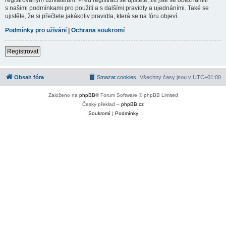
s našimi podmínkami pro použití a s dalšími pravidly a ujednáními. Také se
ujistěte, že si přečtete jakákoliv pravidla, která se na fóru objeví.
Podmínky pro užívání
|
Ochrana soukromí
Registrovat
Obsah fóra
Smazat cookies
Všechny časy jsou v
UTC+01:00
Založeno na
phpBB
® Forum Software © phpBB Limited
Český překlad –
phpBB.cz
Soukromí
|
Podmínky