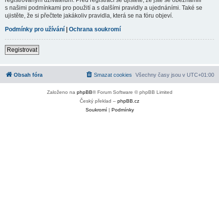
s našimi podmínkami pro použití a s dalšími pravidly a ujednáními. Také se
ujistěte, že si přečtete jakákoliv pravidla, která se na fóru objeví.
Podmínky pro užívání
|
Ochrana soukromí
Registrovat
Obsah fóra
Smazat cookies
Všechny časy jsou v
UTC+01:00
Založeno na
phpBB
® Forum Software © phpBB Limited
Český překlad –
phpBB.cz
Soukromí
|
Podmínky