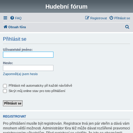
Hudební fórum
FAQ
Registrovat
Přihlásit se
H
Obsah fóra
l
Přihlásit se
e
d
Uživatelské jméno:
a
t
Heslo:
Zapomněl(a) jsem heslo
Přihlásit mě automaticky při každé návštěvě
Skrýt můj online stav pro toto přihlášení
REGISTROVAT
Pro přihlášení musíte být registrován. Registrace trvá jen pár vteřin a dává vám
mnohem větší možnosti. Administrátor fóra též může dávat rozšířené pravomoci
registrovaným uživatelům. Před registrací se ujistěte, že jste se obeznámili