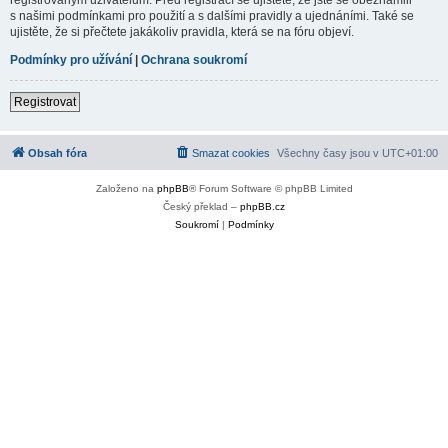
s našimi podmínkami pro použití a s dalšími pravidly a ujednáními. Také se
ujistěte, že si přečtete jakákoliv pravidla, která se na fóru objeví.
Podmínky pro užívání
|
Ochrana soukromí
Registrovat
Obsah fóra
Smazat cookies
Všechny časy jsou v
UTC+01:00
Založeno na
phpBB
® Forum Software © phpBB Limited
Český překlad –
phpBB.cz
Soukromí
|
Podmínky