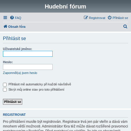
Hudební fórum
FAQ
Registrovat
Přihlásit se
H
Obsah fóra
l
Přihlásit se
e
d
Uživatelské jméno:
a
t
Heslo:
Zapomněl(a) jsem heslo
Přihlásit mě automaticky při každé návštěvě
Skrýt můj online stav pro toto přihlášení
REGISTROVAT
Pro přihlášení musíte být registrován. Registrace trvá jen pár vteřin a dává vám
mnohem větší možnosti. Administrátor fóra též může dávat rozšířené pravomoci
registrovaným uživatelům. Před registrací se ujistěte, že jste se obeznámili