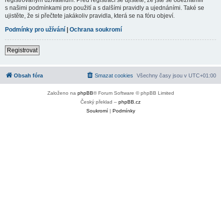
s našimi podmínkami pro použití a s dalšími pravidly a ujednáními. Také se
ujistěte, že si přečtete jakákoliv pravidla, která se na fóru objeví.
Podmínky pro užívání
|
Ochrana soukromí
Registrovat
Obsah fóra
Smazat cookies
Všechny časy jsou v
UTC+01:00
Založeno na
phpBB
® Forum Software © phpBB Limited
Český překlad –
phpBB.cz
Soukromí
|
Podmínky