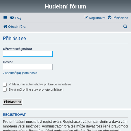
Hudební fórum
FAQ
Registrovat
Přihlásit se
H
Obsah fóra
l
Přihlásit se
e
d
Uživatelské jméno:
a
t
Heslo:
Zapomněl(a) jsem heslo
Přihlásit mě automaticky při každé návštěvě
Skrýt můj online stav pro toto přihlášení
REGISTROVAT
Pro přihlášení musíte být registrován. Registrace trvá jen pár vteřin a dává vám
mnohem větší možnosti. Administrátor fóra též může dávat rozšířené pravomoci
registrovaným uživatelům. Před registrací se ujistěte, že jste se obeznámili