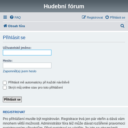
Hudební fórum
FAQ
Registrovat
Přihlásit se
H
Obsah fóra
l
Přihlásit se
e
d
Uživatelské jméno:
a
t
Heslo:
Zapomněl(a) jsem heslo
Přihlásit mě automaticky při každé návštěvě
Skrýt můj online stav pro toto přihlášení
REGISTROVAT
Pro přihlášení musíte být registrován. Registrace trvá jen pár vteřin a dává vám
mnohem větší možnosti. Administrátor fóra též může dávat rozšířené pravomoci
registrovaným uživatelům. Před registrací se ujistěte, že jste se obeznámili