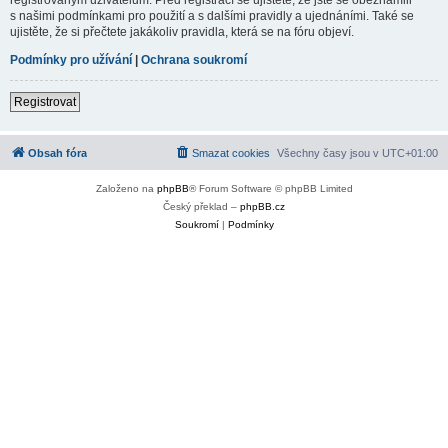
s našimi podmínkami pro použití a s dalšími pravidly a ujednáními. Také se
ujistěte, že si přečtete jakákoliv pravidla, která se na fóru objeví.
Podmínky pro užívání
|
Ochrana soukromí
Registrovat
Obsah fóra
Smazat cookies
Všechny časy jsou v
UTC+01:00
Založeno na
phpBB
® Forum Software © phpBB Limited
Český překlad –
phpBB.cz
Soukromí
|
Podmínky