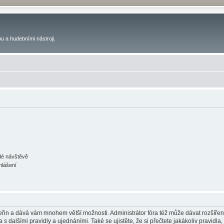
u a hudebními nástroji.
ždé návštěvě
hlášení
 vteřin a dává vám mnohem větší možnosti. Administrátor fóra též může dávat rozšíře
 s dalšími pravidly a ujednáními. Také se ujistěte, že si přečtete jakákoliv pravidla, 