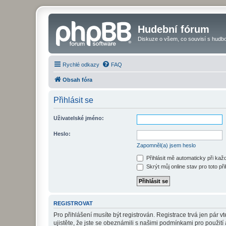
Hudební fórum
Diskuze o všem, co souvisí s hudbo
Rychlé odkazy
FAQ
Obsah fóra
Přihlásit se
Uživatelské jméno:
Heslo:
Zapomněl(a) jsem heslo
Přihlásit mě automaticky při ka
Skrýt můj online stav pro toto při
REGISTROVAT
Pro přihlášení musíte být registrován. Registrace trvá jen pár
ujistěte, že jste se obeznámili s našimi podmínkami pro použití a