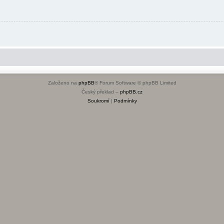
Založeno na
phpBB
® Forum Software © phpBB Limited
Český překlad –
phpBB.cz
Soukromí
|
Podmínky