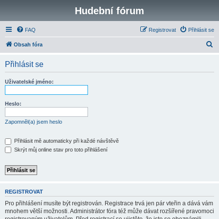
Hudební fórum
FAQ
Registrovat
Přihlásit se
H
Obsah fóra
l
Přihlásit se
e
d
Uživatelské jméno:
a
t
Heslo:
Zapomněl(a) jsem heslo
Přihlásit mě automaticky při každé návštěvě
Skrýt můj online stav pro toto přihlášení
REGISTROVAT
Pro přihlášení musíte být registrován. Registrace trvá jen pár vteřin a dává vám
mnohem větší možnosti. Administrátor fóra též může dávat rozšířené pravomoci
registrovaným uživatelům. Před registrací se ujistěte, že jste se obeznámili