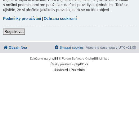
s našimi podmínkami pro použití a s dalšími pravidly a ujednáními. Také se
ujistěte, že si přečtete jakákoliv pravidla, která se na fóru objeví.
Podmínky pro užívání
|
Ochrana soukromí
Registrovat
Obsah fóra
Smazat cookies
Všechny časy jsou v
UTC+01:00
Založeno na
phpBB
® Forum Software © phpBB Limited
Český překlad –
phpBB.cz
Soukromí
|
Podmínky