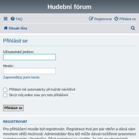
Hudební fórum
FAQ
Registrovat
Přihlásit se
H
Obsah fóra
l
Přihlásit se
e
d
Uživatelské jméno:
a
t
Heslo:
Zapomněl(a) jsem heslo
Přihlásit mě automaticky při každé návštěvě
Skrýt můj online stav pro toto přihlášení
REGISTROVAT
Pro přihlášení musíte být registrován. Registrace trvá jen pár vteřin a dává vám
mnohem větší možnosti. Administrátor fóra též může dávat rozšířené pravomoci
registrovaným uživatelům. Před registrací se ujistěte, že jste se obeznámili