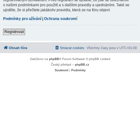
s našimi podmínkami pro použití a s dalšími pravidly a ujednáními. Také se
ujistěte, že si přečtete jakákoliv pravidla, která se na fóru objeví.
Podmínky pro užívání
|
Ochrana soukromí
Registrovat
Obsah fóra
Smazat cookies
Všechny časy jsou v
UTC+01:00
Založeno na
phpBB
® Forum Software © phpBB Limited
Český překlad –
phpBB.cz
Soukromí
|
Podmínky