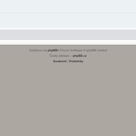
Založeno na
phpBB
® Forum Software © phpBB Limited
Český překlad –
phpBB.cz
Soukromí
|
Podmínky