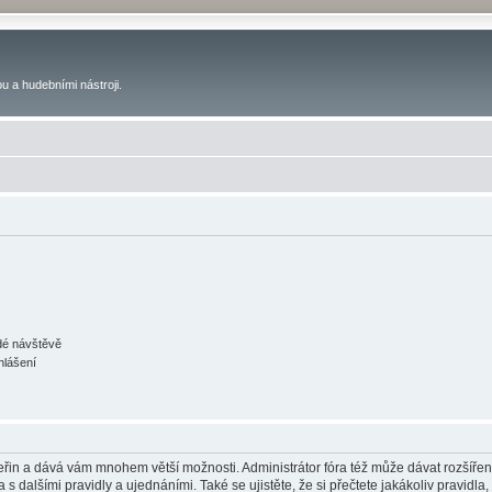
u a hudebními nástroji.
ždé návštěvě
hlášení
 vteřin a dává vám mnohem větší možnosti. Administrátor fóra též může dávat rozšíře
 s dalšími pravidly a ujednáními. Také se ujistěte, že si přečtete jakákoliv pravidla, 