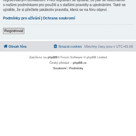
s našimi podmínkami pro použití a s dalšími pravidly a ujednáními. Také se
ujistěte, že si přečtete jakákoliv pravidla, která se na fóru objeví.
Podmínky pro užívání
|
Ochrana soukromí
Registrovat
Obsah fóra
Smazat cookies
Všechny časy jsou v
UTC+01:00
Založeno na
phpBB
® Forum Software © phpBB Limited
Český překlad –
phpBB.cz
Soukromí
|
Podmínky