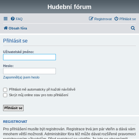
Hudební fórum
FAQ
Registrovat
Přihlásit se
H
Obsah fóra
l
Přihlásit se
e
d
Uživatelské jméno:
a
t
Heslo:
Zapomněl(a) jsem heslo
Přihlásit mě automaticky při každé návštěvě
Skrýt můj online stav pro toto přihlášení
REGISTROVAT
Pro přihlášení musíte být registrován. Registrace trvá jen pár vteřin a dává vám
mnohem větší možnosti. Administrátor fóra též může dávat rozšířené pravomoci
registrovaným uživatelům. Před registrací se ujistěte, že jste se obeznámili