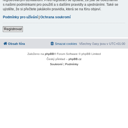
s našimi podmínkami pro použití a s dalšími pravidly a ujednáními. Také se
ujistěte, že si přečtete jakákoliv pravidla, která se na fóru objeví.
Podmínky pro užívání
|
Ochrana soukromí
Registrovat
Obsah fóra
Smazat cookies
Všechny časy jsou v
UTC+01:00
Založeno na
phpBB
® Forum Software © phpBB Limited
Český překlad –
phpBB.cz
Soukromí
|
Podmínky