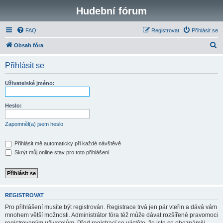
Hudební fórum
FAQ
Registrovat
Přihlásit se
H
Obsah fóra
l
Přihlásit se
e
d
Uživatelské jméno:
a
t
Heslo:
Zapomněl(a) jsem heslo
Přihlásit mě automaticky při každé návštěvě
Skrýt můj online stav pro toto přihlášení
REGISTROVAT
Pro přihlášení musíte být registrován. Registrace trvá jen pár vteřin a dává vám
mnohem větší možnosti. Administrátor fóra též může dávat rozšířené pravomoci
registrovaným uživatelům. Před registrací se ujistěte, že jste se obeznámili