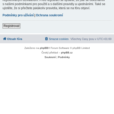
s našimi podmínkami pro použití a s dalšími pravidly a ujednáními. Také se
ujistěte, že si přečtete jakákoliv pravidla, která se na fóru objeví.
Podmínky pro užívání
|
Ochrana soukromí
Registrovat
Obsah fóra
Smazat cookies
Všechny časy jsou v
UTC+01:00
Založeno na
phpBB
® Forum Software © phpBB Limited
Český překlad –
phpBB.cz
Soukromí
|
Podmínky