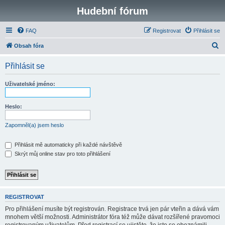
Hudební fórum
FAQ
Registrovat
Přihlásit se
H
Obsah fóra
l
Přihlásit se
e
d
Uživatelské jméno:
a
t
Heslo:
Zapomněl(a) jsem heslo
Přihlásit mě automaticky při každé návštěvě
Skrýt můj online stav pro toto přihlášení
REGISTROVAT
Pro přihlášení musíte být registrován. Registrace trvá jen pár vteřin a dává vám
mnohem větší možnosti. Administrátor fóra též může dávat rozšířené pravomoci
registrovaným uživatelům. Před registrací se ujistěte, že jste se obeznámili