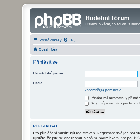
Hudební fórum
Diskuze o všem, co souvisí s hudbo
Rychlé odkazy
FAQ
Obsah fóra
Přihlásit se
Uživatelské jméno:
Heslo:
Zapomněl(a) jsem heslo
Přihlásit mě automaticky při ka
Skrýt můj online stav pro toto při
REGISTROVAT
Pro přihlášení musíte být registrován. Registrace trvá jen pár
ujistěte, že jste se obeznámili s našimi podmínkami pro použití a