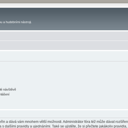
u a hudebními nástroji.
ždé návštěvě
hlášení
 vteřin a dává vám mnohem větší možnosti. Administrátor fóra též může dávat rozšíře
 s dalšími pravidly a ujednáními. Také se ujistěte, že si přečtete jakákoliv pravidla, 