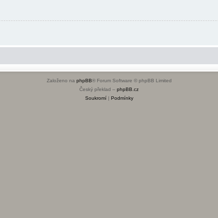
Založeno na
phpBB
® Forum Software © phpBB Limited
Český překlad –
phpBB.cz
Soukromí
|
Podmínky