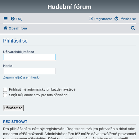
Hudební fórum
FAQ
Registrovat
Přihlásit se
H
Obsah fóra
l
Přihlásit se
e
d
Uživatelské jméno:
a
t
Heslo:
Zapomněl(a) jsem heslo
Přihlásit mě automaticky při každé návštěvě
Skrýt můj online stav pro toto přihlášení
REGISTROVAT
Pro přihlášení musíte být registrován. Registrace trvá jen pár vteřin a dává vám
mnohem větší možnosti. Administrátor fóra též může dávat rozšířené pravomoci
registrovaným uživatelům. Před registrací se ujistěte, že jste se obeznámili