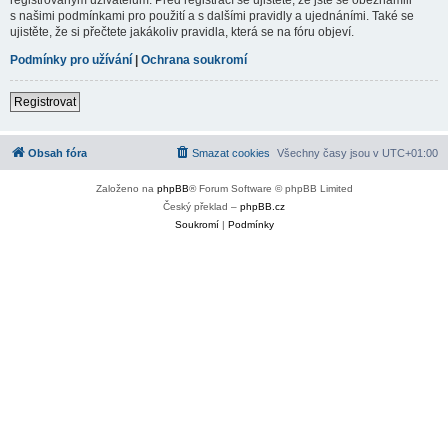
s našimi podmínkami pro použití a s dalšími pravidly a ujednáními. Také se
ujistěte, že si přečtete jakákoliv pravidla, která se na fóru objeví.
Podmínky pro užívání
|
Ochrana soukromí
Registrovat
Obsah fóra
Smazat cookies
Všechny časy jsou v
UTC+01:00
Založeno na
phpBB
® Forum Software © phpBB Limited
Český překlad –
phpBB.cz
Soukromí
|
Podmínky