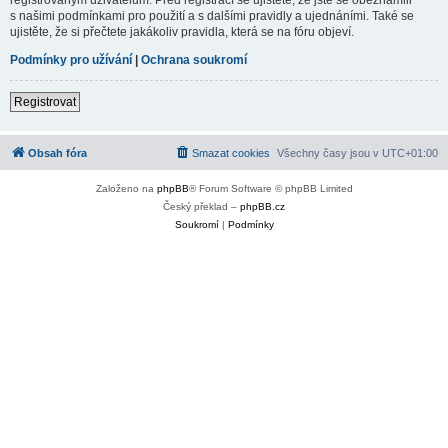
s našimi podmínkami pro použití a s dalšími pravidly a ujednáními. Také se
ujistěte, že si přečtete jakákoliv pravidla, která se na fóru objeví.
Podmínky pro užívání
|
Ochrana soukromí
Registrovat
Obsah fóra
Smazat cookies
Všechny časy jsou v
UTC+01:00
Založeno na
phpBB
® Forum Software © phpBB Limited
Český překlad –
phpBB.cz
Soukromí
|
Podmínky