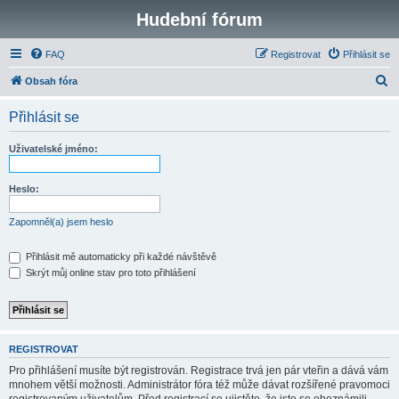
Hudební fórum
FAQ
Registrovat
Přihlásit se
H
Obsah fóra
l
Přihlásit se
e
d
Uživatelské jméno:
a
t
Heslo:
Zapomněl(a) jsem heslo
Přihlásit mě automaticky při každé návštěvě
Skrýt můj online stav pro toto přihlášení
REGISTROVAT
Pro přihlášení musíte být registrován. Registrace trvá jen pár vteřin a dává vám
mnohem větší možnosti. Administrátor fóra též může dávat rozšířené pravomoci
registrovaným uživatelům. Před registrací se ujistěte, že jste se obeznámili