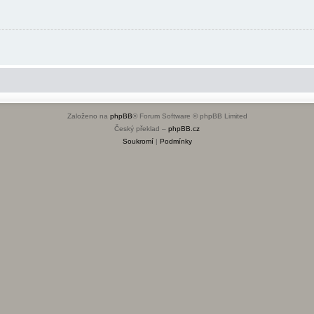
Založeno na
phpBB
® Forum Software © phpBB Limited
Český překlad –
phpBB.cz
Soukromí
|
Podmínky