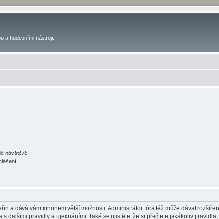
u a hudebními nástroji.
ždé návštěvě
hlášení
 vteřin a dává vám mnohem větší možnosti. Administrátor fóra též může dávat rozšíře
 s dalšími pravidly a ujednáními. Také se ujistěte, že si přečtete jakákoliv pravidla, 