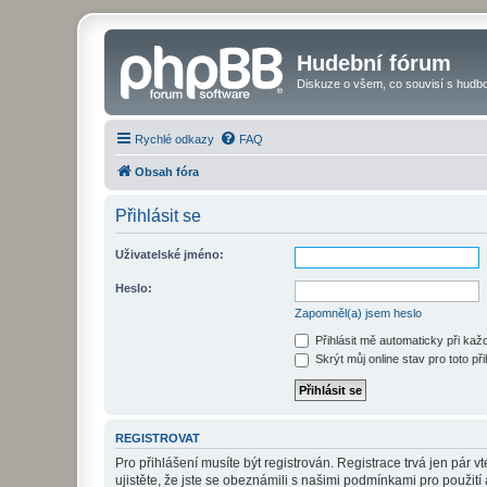
Hudební fórum
Diskuze o všem, co souvisí s hudbo
Rychlé odkazy
FAQ
Obsah fóra
Přihlásit se
Uživatelské jméno:
Heslo:
Zapomněl(a) jsem heslo
Přihlásit mě automaticky při ka
Skrýt můj online stav pro toto při
REGISTROVAT
Pro přihlášení musíte být registrován. Registrace trvá jen pár
ujistěte, že jste se obeznámili s našimi podmínkami pro použití a