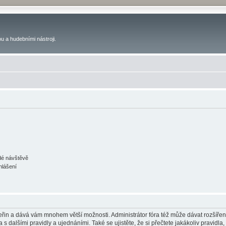
u a hudebními nástroji.
ždé návštěvě
hlášení
 vteřin a dává vám mnohem větší možnosti. Administrátor fóra též může dávat rozšíře
 s dalšími pravidly a ujednáními. Také se ujistěte, že si přečtete jakákoliv pravidla, 