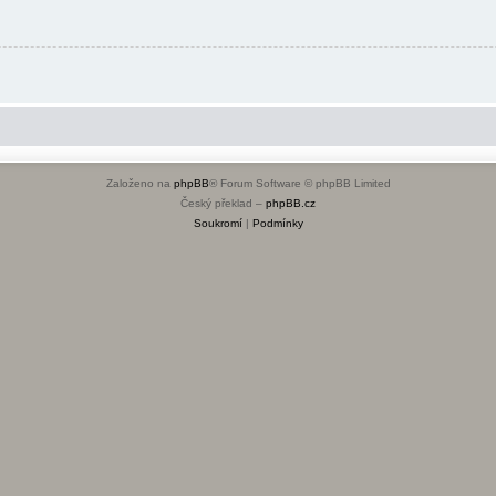
Založeno na
phpBB
® Forum Software © phpBB Limited
Český překlad –
phpBB.cz
Soukromí
|
Podmínky