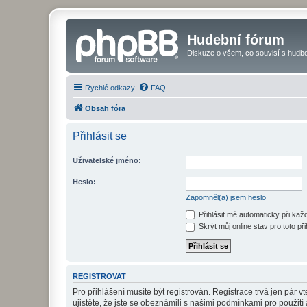
Hudební fórum
Diskuze o všem, co souvisí s hudbo
Rychlé odkazy
FAQ
Obsah fóra
Přihlásit se
Uživatelské jméno:
Heslo:
Zapomněl(a) jsem heslo
Přihlásit mě automaticky při ka
Skrýt můj online stav pro toto při
REGISTROVAT
Pro přihlášení musíte být registrován. Registrace trvá jen pár
ujistěte, že jste se obeznámili s našimi podmínkami pro použití a