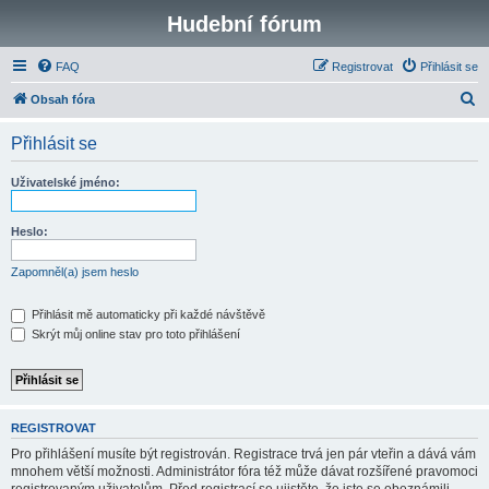
Hudební fórum
FAQ
Registrovat
Přihlásit se
H
Obsah fóra
l
Přihlásit se
e
d
Uživatelské jméno:
a
t
Heslo:
Zapomněl(a) jsem heslo
Přihlásit mě automaticky při každé návštěvě
Skrýt můj online stav pro toto přihlášení
REGISTROVAT
Pro přihlášení musíte být registrován. Registrace trvá jen pár vteřin a dává vám
mnohem větší možnosti. Administrátor fóra též může dávat rozšířené pravomoci
registrovaným uživatelům. Před registrací se ujistěte, že jste se obeznámili