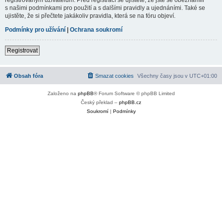
s našimi podmínkami pro použití a s dalšími pravidly a ujednáními. Také se
ujistěte, že si přečtete jakákoliv pravidla, která se na fóru objeví.
Podmínky pro užívání
|
Ochrana soukromí
Registrovat
Obsah fóra
Smazat cookies
Všechny časy jsou v
UTC+01:00
Založeno na
phpBB
® Forum Software © phpBB Limited
Český překlad –
phpBB.cz
Soukromí
|
Podmínky