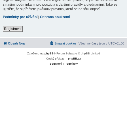
s našimi podmínkami pro použití a s dalšími pravidly a ujednáními. Také se
ujistěte, že si přečtete jakákoliv pravidla, která se na fóru objeví.
Podmínky pro užívání
|
Ochrana soukromí
Registrovat
Obsah fóra
Smazat cookies
Všechny časy jsou v
UTC+01:00
Založeno na
phpBB
® Forum Software © phpBB Limited
Český překlad –
phpBB.cz
Soukromí
|
Podmínky