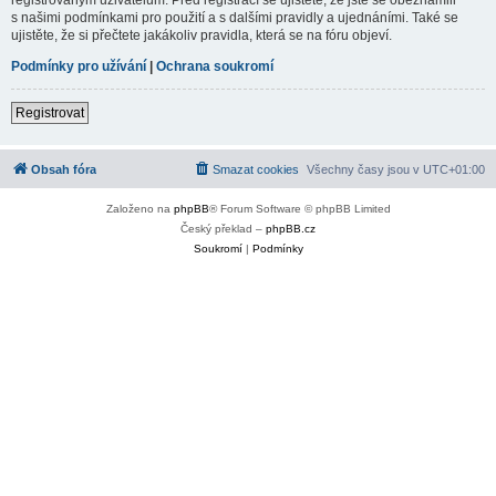
s našimi podmínkami pro použití a s dalšími pravidly a ujednáními. Také se
ujistěte, že si přečtete jakákoliv pravidla, která se na fóru objeví.
Podmínky pro užívání
|
Ochrana soukromí
Registrovat
Obsah fóra
Smazat cookies
Všechny časy jsou v
UTC+01:00
Založeno na
phpBB
® Forum Software © phpBB Limited
Český překlad –
phpBB.cz
Soukromí
|
Podmínky