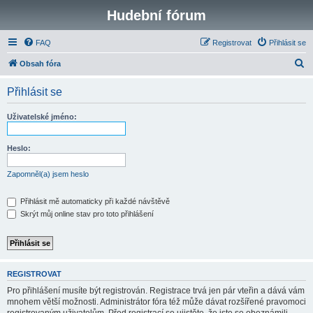
Hudební fórum
FAQ
Registrovat
Přihlásit se
H
Obsah fóra
l
Přihlásit se
e
d
Uživatelské jméno:
a
t
Heslo:
Zapomněl(a) jsem heslo
Přihlásit mě automaticky při každé návštěvě
Skrýt můj online stav pro toto přihlášení
REGISTROVAT
Pro přihlášení musíte být registrován. Registrace trvá jen pár vteřin a dává vám
mnohem větší možnosti. Administrátor fóra též může dávat rozšířené pravomoci
registrovaným uživatelům. Před registrací se ujistěte, že jste se obeznámili