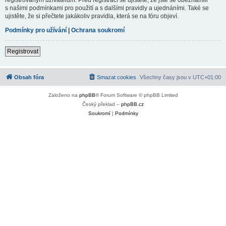
s našimi podmínkami pro použití a s dalšími pravidly a ujednáními. Také se
ujistěte, že si přečtete jakákoliv pravidla, která se na fóru objeví.
Podmínky pro užívání
|
Ochrana soukromí
Registrovat
Obsah fóra
Smazat cookies
Všechny časy jsou v
UTC+01:00
Založeno na
phpBB
® Forum Software © phpBB Limited
Český překlad –
phpBB.cz
Soukromí
|
Podmínky