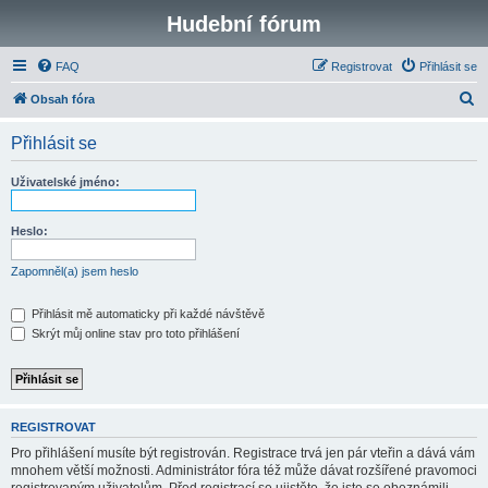
Hudební fórum
FAQ
Registrovat
Přihlásit se
H
Obsah fóra
l
Přihlásit se
e
d
Uživatelské jméno:
a
t
Heslo:
Zapomněl(a) jsem heslo
Přihlásit mě automaticky při každé návštěvě
Skrýt můj online stav pro toto přihlášení
REGISTROVAT
Pro přihlášení musíte být registrován. Registrace trvá jen pár vteřin a dává vám
mnohem větší možnosti. Administrátor fóra též může dávat rozšířené pravomoci
registrovaným uživatelům. Před registrací se ujistěte, že jste se obeznámili