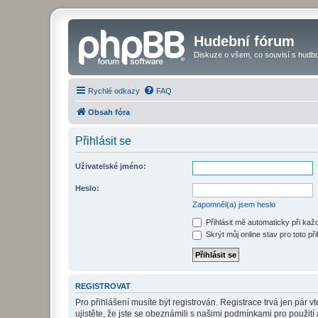
Hudební fórum
Diskuze o všem, co souvisí s hudbo
Rychlé odkazy
FAQ
Obsah fóra
Přihlásit se
Uživatelské jméno:
Heslo:
Zapomněl(a) jsem heslo
Přihlásit mě automaticky při ka
Skrýt můj online stav pro toto při
REGISTROVAT
Pro přihlášení musíte být registrován. Registrace trvá jen pár
ujistěte, že jste se obeznámili s našimi podmínkami pro použití a