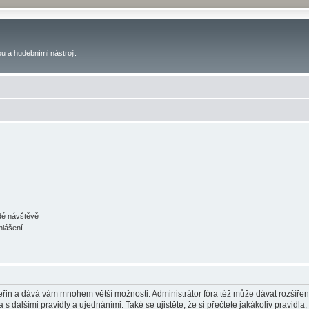
u a hudebními nástroji.
ždé návštěvě
hlášení
 vteřin a dává vám mnohem větší možnosti. Administrátor fóra též může dávat rozšíře
 s dalšími pravidly a ujednáními. Také se ujistěte, že si přečtete jakákoliv pravidla, 