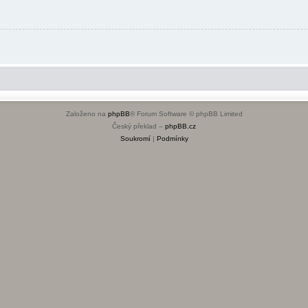
Založeno na
phpBB
® Forum Software © phpBB Limited
Český překlad –
phpBB.cz
Soukromí
|
Podmínky