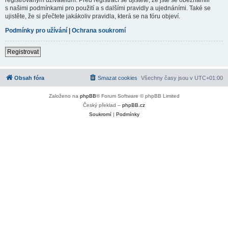
s našimi podmínkami pro použití a s dalšími pravidly a ujednáními. Také se
ujistěte, že si přečtete jakákoliv pravidla, která se na fóru objeví.
Podmínky pro užívání
|
Ochrana soukromí
Registrovat
Obsah fóra
Smazat cookies
Všechny časy jsou v
UTC+01:00
Založeno na
phpBB
® Forum Software © phpBB Limited
Český překlad –
phpBB.cz
Soukromí
|
Podmínky