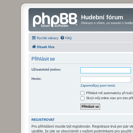
Hudební fórum
Diskuze o všem, co souvisí s hudbo
Rychlé odkazy
FAQ
Obsah fóra
Přihlásit se
Uživatelské jméno:
Heslo:
Zapomněl(a) jsem heslo
Přihlásit mě automaticky při ka
Skrýt můj online stav pro toto při
REGISTROVAT
Pro přihlášení musíte být registrován. Registrace trvá jen pár
ujistěte, že jste se obeznámili s našimi podmínkami pro použití a