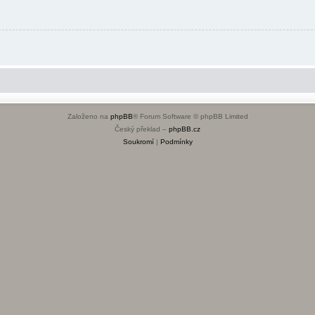
Založeno na
phpBB
® Forum Software © phpBB Limited
Český překlad –
phpBB.cz
Soukromí
|
Podmínky