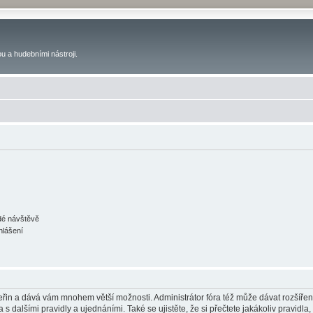
u a hudebními nástroji.
ždé návštěvě
hlášení
 vteřin a dává vám mnohem větší možnosti. Administrátor fóra též může dávat rozšíře
 s dalšími pravidly a ujednáními. Také se ujistěte, že si přečtete jakákoliv pravidla, 