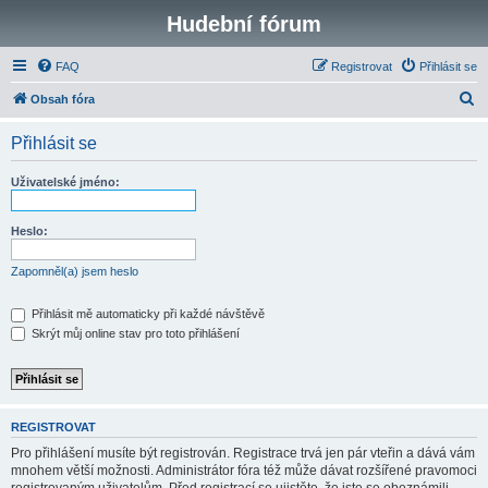
Hudební fórum
FAQ
Registrovat
Přihlásit se
H
Obsah fóra
l
Přihlásit se
e
d
Uživatelské jméno:
a
t
Heslo:
Zapomněl(a) jsem heslo
Přihlásit mě automaticky při každé návštěvě
Skrýt můj online stav pro toto přihlášení
REGISTROVAT
Pro přihlášení musíte být registrován. Registrace trvá jen pár vteřin a dává vám
mnohem větší možnosti. Administrátor fóra též může dávat rozšířené pravomoci
registrovaným uživatelům. Před registrací se ujistěte, že jste se obeznámili