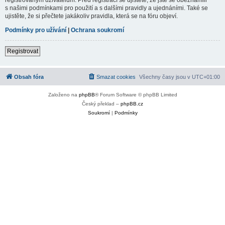
s našimi podmínkami pro použití a s dalšími pravidly a ujednáními. Také se
ujistěte, že si přečtete jakákoliv pravidla, která se na fóru objeví.
Podmínky pro užívání
|
Ochrana soukromí
Registrovat
Obsah fóra
Smazat cookies
Všechny časy jsou v
UTC+01:00
Založeno na
phpBB
® Forum Software © phpBB Limited
Český překlad –
phpBB.cz
Soukromí
|
Podmínky