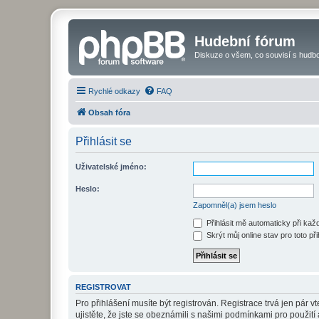
Hudební fórum
Diskuze o všem, co souvisí s hudbo
Rychlé odkazy
FAQ
Obsah fóra
Přihlásit se
Uživatelské jméno:
Heslo:
Zapomněl(a) jsem heslo
Přihlásit mě automaticky při ka
Skrýt můj online stav pro toto při
REGISTROVAT
Pro přihlášení musíte být registrován. Registrace trvá jen pár
ujistěte, že jste se obeznámili s našimi podmínkami pro použití a