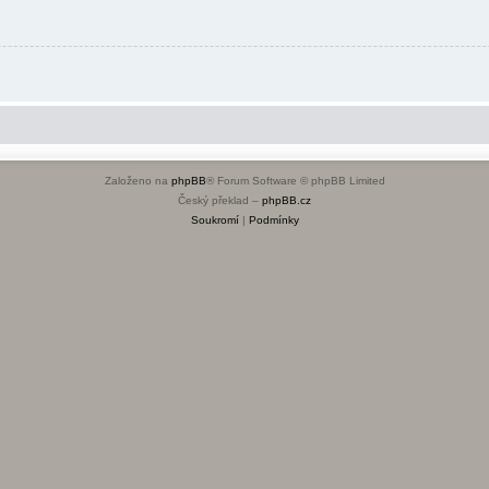
Založeno na
phpBB
® Forum Software © phpBB Limited
Český překlad –
phpBB.cz
Soukromí
|
Podmínky