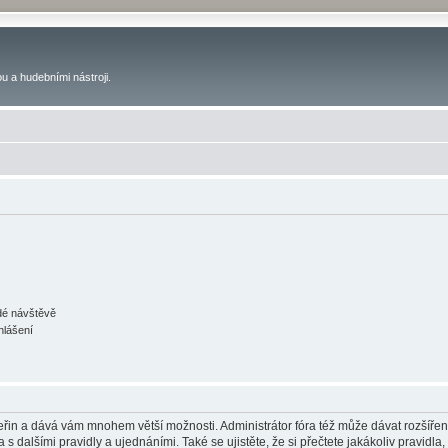
u a hudebními nástroji.
ždé návštěvě
hlášení
 vteřin a dává vám mnohem větší možnosti. Administrátor fóra též může dávat rozšíře
 s dalšími pravidly a ujednáními. Také se ujistěte, že si přečtete jakákoliv pravidla, 