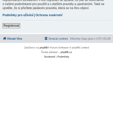
s našimi podmínkami pro použití a s dalšími pravidly a ujednáními. Také se
ujistěte, že si přečtete jakákoliv pravidla, která se na fóru objeví.
Podmínky pro užívání
|
Ochrana soukromí
Registrovat
Obsah fóra
Smazat cookies
Všechny časy jsou v
UTC+01:00
Založeno na
phpBB
® Forum Software © phpBB Limited
Český překlad –
phpBB.cz
Soukromí
|
Podmínky