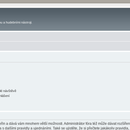
u a hudebními nástroji.
ždé návštěvě
hlášení
 vteřin a dává vám mnohem větší možnosti. Administrátor fóra též může dávat rozšíře
 s dalšími pravidly a ujednáními. Také se ujistěte, že si přečtete jakákoliv pravidla, 