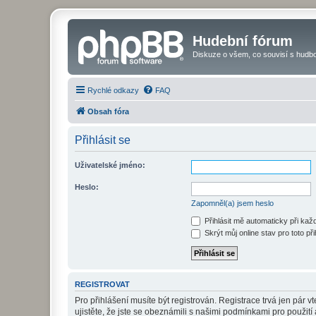
Hudební fórum
Diskuze o všem, co souvisí s hudbo
Rychlé odkazy
FAQ
Obsah fóra
Přihlásit se
Uživatelské jméno:
Heslo:
Zapomněl(a) jsem heslo
Přihlásit mě automaticky při ka
Skrýt můj online stav pro toto při
REGISTROVAT
Pro přihlášení musíte být registrován. Registrace trvá jen pár
ujistěte, že jste se obeznámili s našimi podmínkami pro použití a