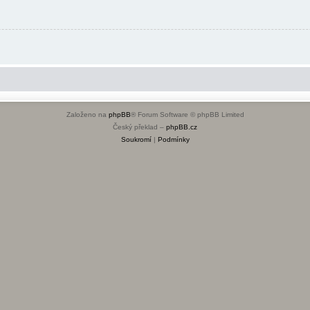
Založeno na
phpBB
® Forum Software © phpBB Limited
Český překlad –
phpBB.cz
Soukromí
|
Podmínky