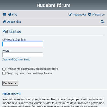
Hudební fórum
FAQ
Registrovat
Přihlásit se
H
Obsah fóra
l
Přihlásit se
e
d
Uživatelské jméno:
a
t
Heslo:
Zapomněl(a) jsem heslo
Přihlásit mě automaticky při každé návštěvě
Skrýt můj online stav pro toto přihlášení
REGISTROVAT
Pro přihlášení musíte být registrován. Registrace trvá jen pár vteřin a dává vám
mnohem větší možnosti. Administrátor fóra též může dávat rozšířené pravomoci
registrovaným uživatelům. Před registrací se ujistěte, že jste se obeznámili