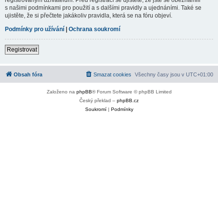
s našimi podmínkami pro použití a s dalšími pravidly a ujednáními. Také se
ujistěte, že si přečtete jakákoliv pravidla, která se na fóru objeví.
Podmínky pro užívání
|
Ochrana soukromí
Registrovat
Obsah fóra
Smazat cookies
Všechny časy jsou v
UTC+01:00
Založeno na
phpBB
® Forum Software © phpBB Limited
Český překlad –
phpBB.cz
Soukromí
|
Podmínky