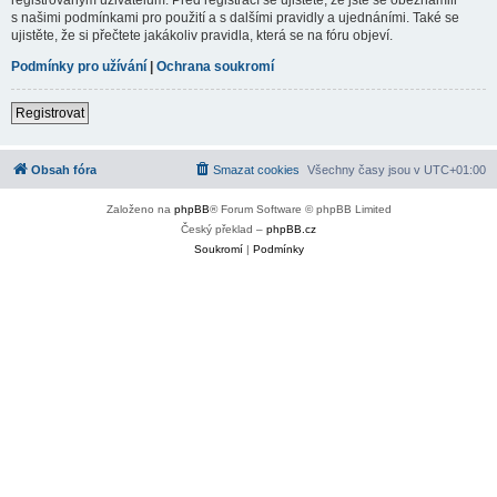
s našimi podmínkami pro použití a s dalšími pravidly a ujednáními. Také se
ujistěte, že si přečtete jakákoliv pravidla, která se na fóru objeví.
Podmínky pro užívání
|
Ochrana soukromí
Registrovat
Obsah fóra
Smazat cookies
Všechny časy jsou v
UTC+01:00
Založeno na
phpBB
® Forum Software © phpBB Limited
Český překlad –
phpBB.cz
Soukromí
|
Podmínky