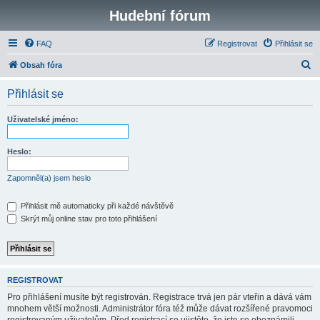
Hudební fórum
FAQ
Registrovat
Přihlásit se
H
Obsah fóra
l
Přihlásit se
e
d
Uživatelské jméno:
a
t
Heslo:
Zapomněl(a) jsem heslo
Přihlásit mě automaticky při každé návštěvě
Skrýt můj online stav pro toto přihlášení
REGISTROVAT
Pro přihlášení musíte být registrován. Registrace trvá jen pár vteřin a dává vám
mnohem větší možnosti. Administrátor fóra též může dávat rozšířené pravomoci
registrovaným uživatelům. Před registrací se ujistěte, že jste se obeznámili