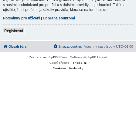
s našimi podmínkami pro použití a s dalšími pravidly a ujednáními. Také se
ujistěte, že si přečtete jakákoliv pravidla, která se na fóru objeví.
Podmínky pro užívání
|
Ochrana soukromí
Registrovat
Obsah fóra
Smazat cookies
Všechny časy jsou v
UTC+01:00
Založeno na
phpBB
® Forum Software © phpBB Limited
Český překlad –
phpBB.cz
Soukromí
|
Podmínky