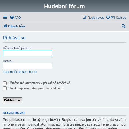
Hudební fórum
FAQ
Registrovat
Přihlásit se
H
Obsah fóra
l
Přihlásit se
e
d
Uživatelské jméno:
a
t
Heslo:
Zapomněl(a) jsem heslo
Přihlásit mě automaticky při každé návštěvě
Skrýt můj online stav pro toto přihlášení
REGISTROVAT
Pro přihlášení musíte být registrován. Registrace trvá jen pár vteřin a dává vám
mnohem větší možnosti. Administrátor fóra též může dávat rozšířené pravomoci
registrovaným uživatelům. Před registrací se ujistěte, že jste se obeznámili