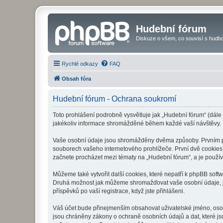
Hudební fórum
Diskuze o všem, co souvisí s hudbo
Rychlé odkazy
FAQ
Obsah fóra
Hudební fórum - Ochrana soukromí
Toto prohlášení podrobně vysvětluje jak „Hudební fórum“ (dále
jakékoliv informace shromážděné během každé vaší návštěvy.
Vaše osobní údaje jsou shromážděny dvěma způsoby. Prvním při
souborech vašeho internetového prohlížeče. První dvě cookies o
začnete procházet mezi tématy na „Hudební fórum“, a je používá
Můžeme také vytvořit další cookies, které nepatří k phpBB soft
Druhá možnost jak můžeme shromažďovat vaše osobní údaje, je 
příspěvků po vaší registrace, když jste přihlášeni.
Váš účet bude přinejmenším obsahovat uživatelské jméno, osob
jsou chráněny zákony o ochraně osobních údajů a dat, které js