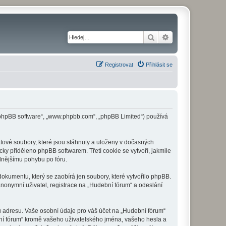
Hledat
Pokročilé hledání
Registrovat
Přihlásit se
 („phpBB software“, „www.phpbb.com“, „phpBB Limited“) používá
tové soubory, které jsou stáhnuty a uloženy v dočasných
cky přiděleno phpBB softwarem. Třetí cookie se vytvoří, jakmile
dlnějšímu pohybu po fóru.
okumentu, který se zaobírá jen soubory, které vytvořilo phpBB.
onymní uživatel, registrace na „Hudební fórum“ a odeslání
u adresu. Vaše osobní údaje pro váš účet na „Hudební fórum“
bní fórum“ kromě vašeho uživatelského jména, vašeho hesla a