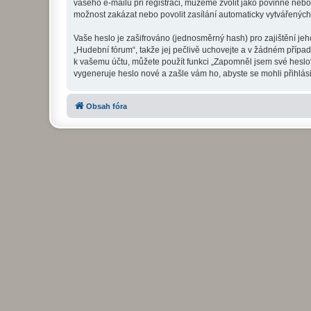
vašeho e-mailu při registraci, můžeme zvolit jako povinné neb
možnost zakázat nebo povolit zasílání automaticky vytvářenýc
Vaše heslo je zašifrováno (jednosměrný hash) pro zajištění jeh
„Hudební fórum“, takže jej pečlivě uchovejte a v žádném přípa
k vašemu účtu, můžete použít funkci „Zapomněl jsem své hesl
vygeneruje heslo nové a zašle vám ho, abyste se mohli přihlási
Obsah fóra