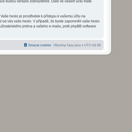
mace budou veřejně zobrazitelné. Dále ve vašem účtu máte
 Vaše heslo je prostředek k přístupu k vašemu účtu na
at od vás vaše heslo. V případě, že byste zapomněli vaše heslo
uživatelského jména a vašeho e-mailu, poté phpBB software
Smazat cookies
Všechny časy jsou v
UTC+01:00