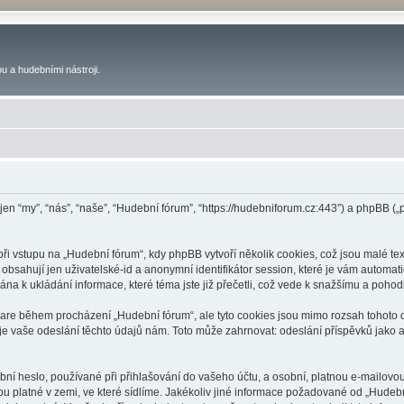
u a hudebními nástroji.
 jen “my”, “nás”, “naše”, “Hudební fórum”, “https://hudebniforum.cz:443”) a phpBB
 vstupu na „Hudební fórum“, kdy phpBB vytvoří několik cookies, což jsou malé tex
bsahují jen uživatelské-id a anonymní identifikátor session, které je vám automati
na k ukládání informace, které téma jste již přečetli, což vede k snažšímu a poho
ware během procházení „Hudební fórum“, ale tyto cookies jsou mimo rozsah tohoto d
vaše odeslání těchto údajů nám. Toto může zahrnovat: odeslání příspěvků jako an
ní heslo, používané při přihlašování do vašeho účtu, a osobní, platnou e-mailovo
ou platné v zemi, ve které sídlíme. Jakékoliv jiné informace požadované od „Hude