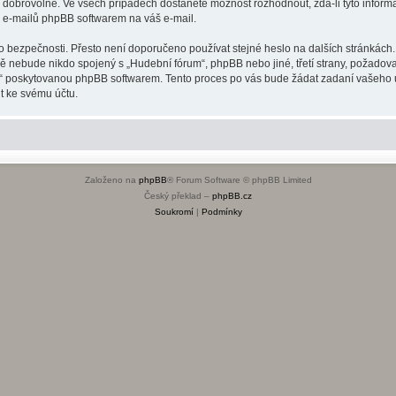
o dobrovolné. Ve všech případech dostanete možnost rozhodnout, zda-li tyto infor
h e-mailů phpBB softwarem na váš e-mail.
o bezpečnosti. Přesto není doporučeno používat stejné heslo na dalších stránkách.
dě nebude nikdo spojený s „Hudební fórum“, phpBB nebo jiné, třetí strany, požadov
o“ poskytovanou phpBB softwarem. Tento proces po vás bude žádat zadaní vašeho 
t ke svému účtu.
Založeno na
phpBB
® Forum Software © phpBB Limited
Český překlad –
phpBB.cz
Soukromí
|
Podmínky