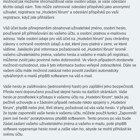
možnost jak můžeme shromažďovat vaše osobní údaje, je vaše odeslání
těchto údajů nám. Toto může zahrnovat: odeslání příspěvků jako anonymní
uživatel, registrace na „Hudební fórum“ a odeslání příspěvků po vaší
registrace, když jste přihlášeni.
Váš účet bude přinejmenším obsahovat uživatelské jméno, osobní heslo,
používané při přihlašování do vašeho účtu, a osobní, platnou e-mailovou
adresu. Vaše osobní údaje pro váš účet na „Hudební fórum“ jsou chráněny
zákony o ochraně osobních údajů a dat, které jsou platné v zemi, ve které
sídlíme. Jakékoliv jiné informace požadované od „Hudební fórum“ kromě
vašeho uživatelského jména, vašeho hesla a vašeho e-mailu při registraci,
můžeme zvolit jako povinné nebo dobrovolné. Ve všech případech dostanete
možnost rozhodnout, zda-li tyto informace budou veřejně zobrazitelné. Dále ve
vašem účtu máte možnost zakázat nebo povolit zasílání automaticky
vytvářených e-mailů phpBB softwarem na váš e-mail.
Vaše heslo je zašifrováno (jednosměrný hash) pro zajištění jeho bezpečnosti.
Přesto není doporučeno používat stejné heslo na dalších stránkách. Vaše
heslo je prostředek k přístupu k vašemu účtu na „Hudební fórum“, takže jej
pečlivě uchovejte a v žádném případě nebude nikdo spojený s „Hudební
fórum“, phpBB nebo jiné, třetí strany, požadovat od vás vaše heslo. V případě,
že byste zapomněli vaše heslo k vašemu účtu, můžete použít funkci „Zapomněl
jsem své heslo“ poskytovanou phpBB softwarem. Tento proces po vás bude
žádat zadaní vašeho uživatelského jména a vašeho e-mailu, poté phpBB
software vygeneruje heslo nové a zašle vám ho, abyste se mohli přihlásit ke
svému účtu.