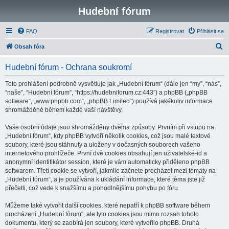
Hudební fórum
FAQ
Registrovat
Přihlásit se
H
Obsah fóra
l
Hudební fórum - Ochrana soukromí
e
d
Toto prohlášení podrobně vysvětluje jak „Hudební fórum“ (dále jen “my”, “nás”,
“naše”, “Hudební fórum”, “https://hudebniforum.cz:443”) a phpBB („phpBB
a
software“, „www.phpbb.com“, „phpBB Limited“) používá jakékoliv informace
t
shromážděné během každé vaší návštěvy.
Vaše osobní údaje jsou shromážděny dvěma způsoby. Prvním při vstupu na
„Hudební fórum“, kdy phpBB vytvoří několik cookies, což jsou malé textové
soubory, které jsou stáhnuty a uloženy v dočasných souborech vašeho
internetového prohlížeče. První dvě cookies obsahují jen uživatelské-id a
anonymní identifikátor session, které je vám automaticky přiděleno phpBB
softwarem. Třetí cookie se vytvoří, jakmile začnete procházet mezi tématy na
„Hudební fórum“, a je používána k ukládání informace, které téma jste již
přečetli, což vede k snažšímu a pohodlnějšímu pohybu po fóru.
Můžeme také vytvořit další cookies, které nepatří k phpBB software během
procházení „Hudební fórum“, ale tyto cookies jsou mimo rozsah tohoto
dokumentu, který se zaobírá jen soubory, které vytvořilo phpBB. Druhá