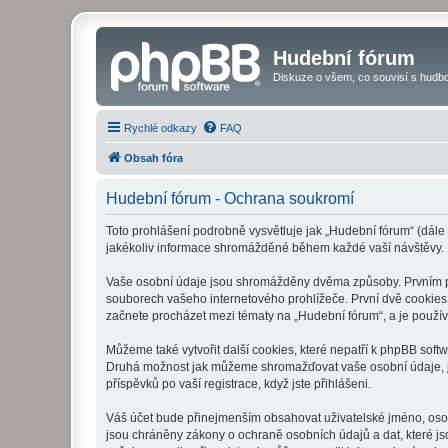
Hudební fórum
Diskuze o všem, co souvisí s hudbo
Rychlé odkazy
FAQ
Obsah fóra
Hudební fórum - Ochrana soukromí
Toto prohlášení podrobně vysvětluje jak „Hudební fórum“ (dále
jakékoliv informace shromážděné během každé vaší návštěvy.
Vaše osobní údaje jsou shromážděny dvěma způsoby. Prvním při
souborech vašeho internetového prohlížeče. První dvě cookies o
začnete procházet mezi tématy na „Hudební fórum“, a je používá
Můžeme také vytvořit další cookies, které nepatří k phpBB soft
Druhá možnost jak můžeme shromažďovat vaše osobní údaje, je 
příspěvků po vaší registrace, když jste přihlášeni.
Váš účet bude přinejmenším obsahovat uživatelské jméno, osob
jsou chráněny zákony o ochraně osobních údajů a dat, které js