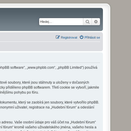
Hledat
Pokročilé hledání
Registrovat
Přihlásit se
 („phpBB software“, „www.phpbb.com“, „phpBB Limited“) používá
tové soubory, které jsou stáhnuty a uloženy v dočasných
cky přiděleno phpBB softwarem. Třetí cookie se vytvoří, jakmile
dlnějšímu pohybu po fóru.
okumentu, který se zaobírá jen soubory, které vytvořilo phpBB.
onymní uživatel, registrace na „Hudební fórum“ a odeslání
u adresu. Vaše osobní údaje pro váš účet na „Hudební fórum“
bní fórum“ kromě vašeho uživatelského jména, vašeho hesla a