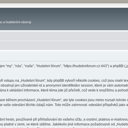
u a hudebními nástroji.
 jen “my”, “nás”, “naše”, “Hudební fórum”, “https://hudebniforum.cz:443”) a phpBB
 vstupu na „Hudební fórum“, kdy phpBB vytvoří několik cookies, což jsou malé tex
bsahují jen uživatelské-id a anonymní identifikátor session, které je vám automati
na k ukládání informace, které téma jste již přečetli, což vede k snažšímu a poho
ware během procházení „Hudební fórum“, ale tyto cookies jsou mimo rozsah tohoto d
vaše odeslání těchto údajů nám. Toto může zahrnovat: odeslání příspěvků jako an
ní heslo, používané při přihlašování do vašeho účtu, a osobní, platnou e-mailovo
ou platné v zemi, ve které sídlíme. Jakékoliv jiné informace požadované od „Hude