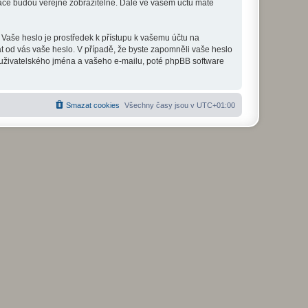
mace budou veřejně zobrazitelné. Dále ve vašem účtu máte
 Vaše heslo je prostředek k přístupu k vašemu účtu na
at od vás vaše heslo. V případě, že byste zapomněli vaše heslo
uživatelského jména a vašeho e-mailu, poté phpBB software
Smazat cookies
Všechny časy jsou v
UTC+01:00