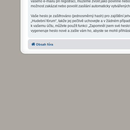
vašeho e-mailu při registraci, můžeme zvolit jako povinné neb
možnost zakázat nebo povolit zasílání automaticky vytvářenýc
Vaše heslo je zašifrováno (jednosměrný hash) pro zajištění jeh
„Hudební fórum“, takže jej pečlivě uchovejte a v žádném přípa
k vašemu účtu, můžete použít funkci „Zapomněl jsem své hesl
vygeneruje heslo nové a zašle vám ho, abyste se mohli přihlási
Obsah fóra