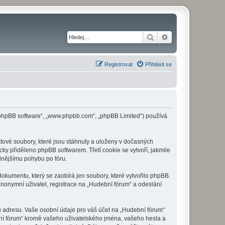
Hledat
Pokročilé hledání
Registrovat
Přihlásit se
 („phpBB software“, „www.phpbb.com“, „phpBB Limited“) používá
tové soubory, které jsou stáhnuty a uloženy v dočasných
cky přiděleno phpBB softwarem. Třetí cookie se vytvoří, jakmile
dlnějšímu pohybu po fóru.
okumentu, který se zaobírá jen soubory, které vytvořilo phpBB.
onymní uživatel, registrace na „Hudební fórum“ a odeslání
u adresu. Vaše osobní údaje pro váš účet na „Hudební fórum“
bní fórum“ kromě vašeho uživatelského jména, vašeho hesla a