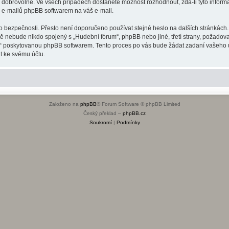
o dobrovolné. Ve všech případech dostanete možnost rozhodnout, zda-li tyto infor
h e-mailů phpBB softwarem na váš e-mail.
o bezpečnosti. Přesto není doporučeno používat stejné heslo na dalších stránkách.
dě nebude nikdo spojený s „Hudební fórum“, phpBB nebo jiné, třetí strany, požadov
o“ poskytovanou phpBB softwarem. Tento proces po vás bude žádat zadaní vašeho 
t ke svému účtu.
Založeno na
phpBB
® Forum Software © phpBB Limited
Český překlad –
phpBB.cz
Soukromí
|
Podmínky