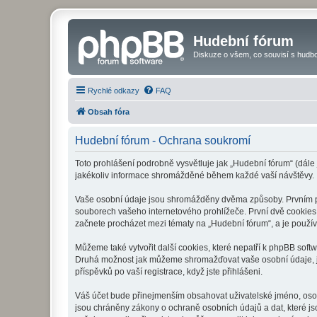
Hudební fórum
Diskuze o všem, co souvisí s hudbo
Rychlé odkazy
FAQ
Obsah fóra
Hudební fórum - Ochrana soukromí
Toto prohlášení podrobně vysvětluje jak „Hudební fórum“ (dále
jakékoliv informace shromážděné během každé vaší návštěvy.
Vaše osobní údaje jsou shromážděny dvěma způsoby. Prvním při
souborech vašeho internetového prohlížeče. První dvě cookies o
začnete procházet mezi tématy na „Hudební fórum“, a je používá
Můžeme také vytvořit další cookies, které nepatří k phpBB soft
Druhá možnost jak můžeme shromažďovat vaše osobní údaje, je 
příspěvků po vaší registrace, když jste přihlášeni.
Váš účet bude přinejmenším obsahovat uživatelské jméno, osob
jsou chráněny zákony o ochraně osobních údajů a dat, které js