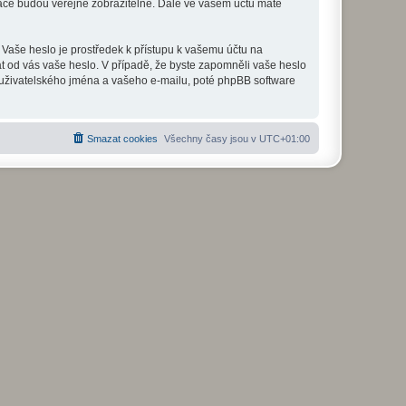
mace budou veřejně zobrazitelné. Dále ve vašem účtu máte
 Vaše heslo je prostředek k přístupu k vašemu účtu na
at od vás vaše heslo. V případě, že byste zapomněli vaše heslo
uživatelského jména a vašeho e-mailu, poté phpBB software
Smazat cookies
Všechny časy jsou v
UTC+01:00