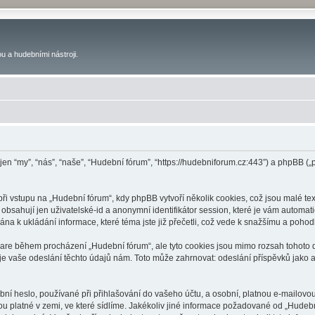
u a hudebními nástroji.
 jen “my”, “nás”, “naše”, “Hudební fórum”, “https://hudebniforum.cz:443”) a phpBB
 vstupu na „Hudební fórum“, kdy phpBB vytvoří několik cookies, což jsou malé tex
bsahují jen uživatelské-id a anonymní identifikátor session, které je vám automati
na k ukládání informace, které téma jste již přečetli, což vede k snažšímu a poho
ware během procházení „Hudební fórum“, ale tyto cookies jsou mimo rozsah tohoto d
vaše odeslání těchto údajů nám. Toto může zahrnovat: odeslání příspěvků jako an
ní heslo, používané při přihlašování do vašeho účtu, a osobní, platnou e-mailovo
ou platné v zemi, ve které sídlíme. Jakékoliv jiné informace požadované od „Hude