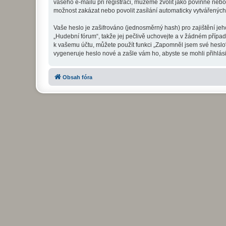
vašeho e-mailu při registraci, můžeme zvolit jako povinné neb
možnost zakázat nebo povolit zasílání automaticky vytvářenýc
Vaše heslo je zašifrováno (jednosměrný hash) pro zajištění jeh
„Hudební fórum“, takže jej pečlivě uchovejte a v žádném přípa
k vašemu účtu, můžete použít funkci „Zapomněl jsem své hesl
vygeneruje heslo nové a zašle vám ho, abyste se mohli přihlási
Obsah fóra