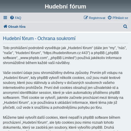
Hudební fórum
FAQ
Registrovat
Přihlásit se
H
Obsah fóra
l
Hudební fórum - Ochrana soukromí
e
d
Toto prohlášení podrobně vysvětluje jak „Hudební fórum“ (dále jen “my”, “nás”,
“naše”, “Hudební fórum”, “https://hudebniforum.cz:443”) a phpBB („phpBB
a
software“, „www.phpbb.com“, „phpBB Limited“) používá jakékoliv informace
t
shromážděné během každé vaší návštěvy.
Vaše osobní údaje jsou shromážděny dvěma způsoby. Prvním při vstupu na
„Hudební fórum“, kdy phpBB vytvoří několik cookies, což jsou malé textové
soubory, které jsou stáhnuty a uloženy v dočasných souborech vašeho
internetového prohlížeče. První dvě cookies obsahují jen uživatelské-id a
anonymní identifikátor session, které je vám automaticky přiděleno phpBB
softwarem. Třetí cookie se vytvoří, jakmile začnete procházet mezi tématy na
„Hudební fórum“, a je používána k ukládání informace, které téma jste již
přečetli, což vede k snažšímu a pohodlnějšímu pohybu po fóru.
Můžeme také vytvořit další cookies, které nepatří k phpBB software během
procházení „Hudební fórum“, ale tyto cookies jsou mimo rozsah tohoto
dokumentu, který se zaobírá jen soubory, které vytvořilo phpBB. Druhá