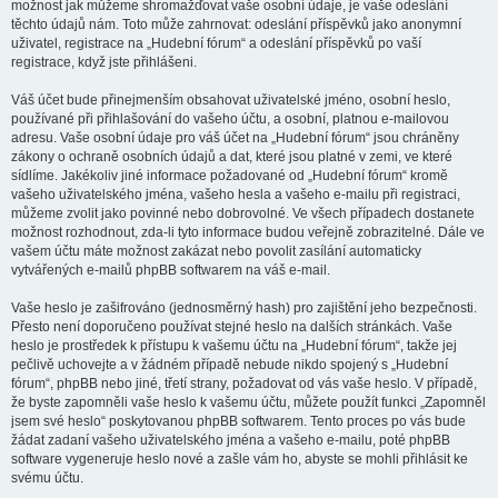
možnost jak můžeme shromažďovat vaše osobní údaje, je vaše odeslání
těchto údajů nám. Toto může zahrnovat: odeslání příspěvků jako anonymní
uživatel, registrace na „Hudební fórum“ a odeslání příspěvků po vaší
registrace, když jste přihlášeni.
Váš účet bude přinejmenším obsahovat uživatelské jméno, osobní heslo,
používané při přihlašování do vašeho účtu, a osobní, platnou e-mailovou
adresu. Vaše osobní údaje pro váš účet na „Hudební fórum“ jsou chráněny
zákony o ochraně osobních údajů a dat, které jsou platné v zemi, ve které
sídlíme. Jakékoliv jiné informace požadované od „Hudební fórum“ kromě
vašeho uživatelského jména, vašeho hesla a vašeho e-mailu při registraci,
můžeme zvolit jako povinné nebo dobrovolné. Ve všech případech dostanete
možnost rozhodnout, zda-li tyto informace budou veřejně zobrazitelné. Dále ve
vašem účtu máte možnost zakázat nebo povolit zasílání automaticky
vytvářených e-mailů phpBB softwarem na váš e-mail.
Vaše heslo je zašifrováno (jednosměrný hash) pro zajištění jeho bezpečnosti.
Přesto není doporučeno používat stejné heslo na dalších stránkách. Vaše
heslo je prostředek k přístupu k vašemu účtu na „Hudební fórum“, takže jej
pečlivě uchovejte a v žádném případě nebude nikdo spojený s „Hudební
fórum“, phpBB nebo jiné, třetí strany, požadovat od vás vaše heslo. V případě,
že byste zapomněli vaše heslo k vašemu účtu, můžete použít funkci „Zapomněl
jsem své heslo“ poskytovanou phpBB softwarem. Tento proces po vás bude
žádat zadaní vašeho uživatelského jména a vašeho e-mailu, poté phpBB
software vygeneruje heslo nové a zašle vám ho, abyste se mohli přihlásit ke
svému účtu.