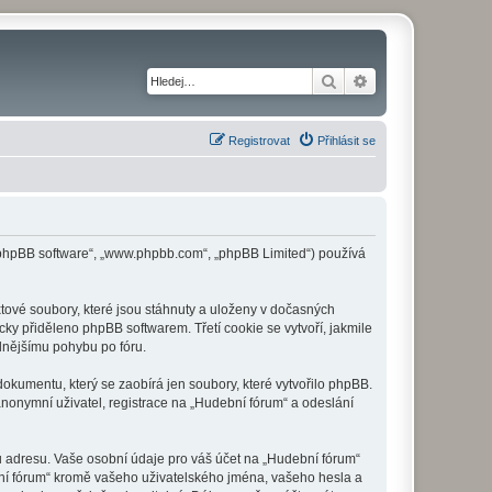
Hledat
Pokročilé hledání
Registrovat
Přihlásit se
 („phpBB software“, „www.phpbb.com“, „phpBB Limited“) používá
tové soubory, které jsou stáhnuty a uloženy v dočasných
cky přiděleno phpBB softwarem. Třetí cookie se vytvoří, jakmile
dlnějšímu pohybu po fóru.
okumentu, který se zaobírá jen soubory, které vytvořilo phpBB.
onymní uživatel, registrace na „Hudební fórum“ a odeslání
u adresu. Vaše osobní údaje pro váš účet na „Hudební fórum“
bní fórum“ kromě vašeho uživatelského jména, vašeho hesla a