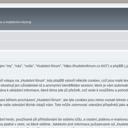
u a hudebními nástroji.
 jen “my”, “nás”, “naše”, “Hudební fórum”, “https://hudebniforum.cz:443”) a phpBB
 vstupu na „Hudební fórum“, kdy phpBB vytvoří několik cookies, což jsou malé tex
bsahují jen uživatelské-id a anonymní identifikátor session, které je vám automati
na k ukládání informace, které téma jste již přečetli, což vede k snažšímu a poho
ware během procházení „Hudební fórum“, ale tyto cookies jsou mimo rozsah tohoto d
vaše odeslání těchto údajů nám. Toto může zahrnovat: odeslání příspěvků jako an
ní heslo, používané při přihlašování do vašeho účtu, a osobní, platnou e-mailovo
ou platné v zemi, ve které sídlíme. Jakékoliv jiné informace požadované od „Hude