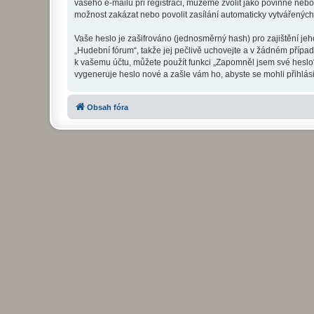
vašeho e-mailu při registraci, můžeme zvolit jako povinné neb
možnost zakázat nebo povolit zasílání automaticky vytvářenýc
Vaše heslo je zašifrováno (jednosměrný hash) pro zajištění jeh
„Hudební fórum“, takže jej pečlivě uchovejte a v žádném přípa
k vašemu účtu, můžete použít funkci „Zapomněl jsem své hesl
vygeneruje heslo nové a zašle vám ho, abyste se mohli přihlási
Obsah fóra