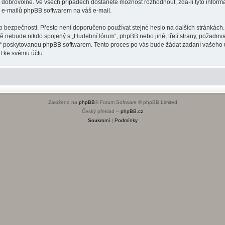
o dobrovolné. Ve všech případech dostanete možnost rozhodnout, zda-li tyto infor
h e-mailů phpBB softwarem na váš e-mail.
o bezpečnosti. Přesto není doporučeno používat stejné heslo na dalších stránkách.
dě nebude nikdo spojený s „Hudební fórum“, phpBB nebo jiné, třetí strany, požadov
o“ poskytovanou phpBB softwarem. Tento proces po vás bude žádat zadaní vašeho 
t ke svému účtu.
Založeno na
phpBB
® Forum Software © phpBB Limited
Český překlad –
phpBB.cz
Soukromí
|
Podmínky