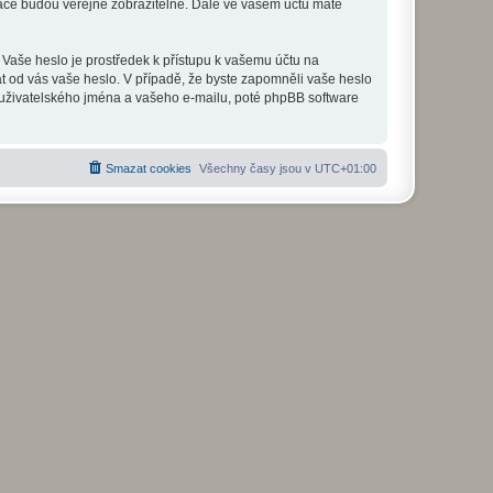
mace budou veřejně zobrazitelné. Dále ve vašem účtu máte
 Vaše heslo je prostředek k přístupu k vašemu účtu na
at od vás vaše heslo. V případě, že byste zapomněli vaše heslo
uživatelského jména a vašeho e-mailu, poté phpBB software
Smazat cookies
Všechny časy jsou v
UTC+01:00