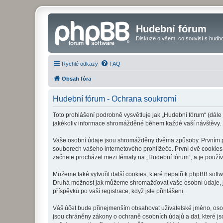
Hudební fórum
Diskuze o všem, co souvisí s hudbo
Rychlé odkazy
FAQ
Obsah fóra
Hudební fórum - Ochrana soukromí
Toto prohlášení podrobně vysvětluje jak „Hudební fórum“ (dále
jakékoliv informace shromážděné během každé vaší návštěvy.
Vaše osobní údaje jsou shromážděny dvěma způsoby. Prvním při
souborech vašeho internetového prohlížeče. První dvě cookies o
začnete procházet mezi tématy na „Hudební fórum“, a je používá
Můžeme také vytvořit další cookies, které nepatří k phpBB soft
Druhá možnost jak můžeme shromažďovat vaše osobní údaje, je 
příspěvků po vaší registrace, když jste přihlášeni.
Váš účet bude přinejmenším obsahovat uživatelské jméno, osob
jsou chráněny zákony o ochraně osobních údajů a dat, které js