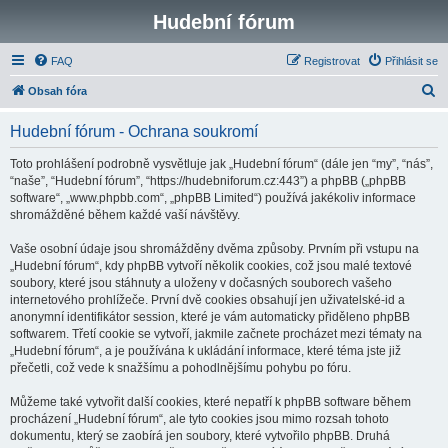
Hudební fórum
FAQ
Registrovat
Přihlásit se
H
Obsah fóra
l
Hudební fórum - Ochrana soukromí
e
d
Toto prohlášení podrobně vysvětluje jak „Hudební fórum“ (dále jen “my”, “nás”,
“naše”, “Hudební fórum”, “https://hudebniforum.cz:443”) a phpBB („phpBB
a
software“, „www.phpbb.com“, „phpBB Limited“) používá jakékoliv informace
t
shromážděné během každé vaší návštěvy.
Vaše osobní údaje jsou shromážděny dvěma způsoby. Prvním při vstupu na
„Hudební fórum“, kdy phpBB vytvoří několik cookies, což jsou malé textové
soubory, které jsou stáhnuty a uloženy v dočasných souborech vašeho
internetového prohlížeče. První dvě cookies obsahují jen uživatelské-id a
anonymní identifikátor session, které je vám automaticky přiděleno phpBB
softwarem. Třetí cookie se vytvoří, jakmile začnete procházet mezi tématy na
„Hudební fórum“, a je používána k ukládání informace, které téma jste již
přečetli, což vede k snažšímu a pohodlnějšímu pohybu po fóru.
Můžeme také vytvořit další cookies, které nepatří k phpBB software během
procházení „Hudební fórum“, ale tyto cookies jsou mimo rozsah tohoto
dokumentu, který se zaobírá jen soubory, které vytvořilo phpBB. Druhá