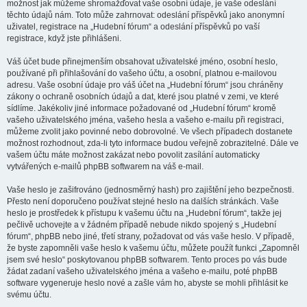
možnost jak můžeme shromažďovat vaše osobní údaje, je vaše odeslání
těchto údajů nám. Toto může zahrnovat: odeslání příspěvků jako anonymní
uživatel, registrace na „Hudební fórum“ a odeslání příspěvků po vaší
registrace, když jste přihlášeni.
Váš účet bude přinejmenším obsahovat uživatelské jméno, osobní heslo,
používané při přihlašování do vašeho účtu, a osobní, platnou e-mailovou
adresu. Vaše osobní údaje pro váš účet na „Hudební fórum“ jsou chráněny
zákony o ochraně osobních údajů a dat, které jsou platné v zemi, ve které
sídlíme. Jakékoliv jiné informace požadované od „Hudební fórum“ kromě
vašeho uživatelského jména, vašeho hesla a vašeho e-mailu při registraci,
můžeme zvolit jako povinné nebo dobrovolné. Ve všech případech dostanete
možnost rozhodnout, zda-li tyto informace budou veřejně zobrazitelné. Dále ve
vašem účtu máte možnost zakázat nebo povolit zasílání automaticky
vytvářených e-mailů phpBB softwarem na váš e-mail.
Vaše heslo je zašifrováno (jednosměrný hash) pro zajištění jeho bezpečnosti.
Přesto není doporučeno používat stejné heslo na dalších stránkách. Vaše
heslo je prostředek k přístupu k vašemu účtu na „Hudební fórum“, takže jej
pečlivě uchovejte a v žádném případě nebude nikdo spojený s „Hudební
fórum“, phpBB nebo jiné, třetí strany, požadovat od vás vaše heslo. V případě,
že byste zapomněli vaše heslo k vašemu účtu, můžete použít funkci „Zapomněl
jsem své heslo“ poskytovanou phpBB softwarem. Tento proces po vás bude
žádat zadaní vašeho uživatelského jména a vašeho e-mailu, poté phpBB
software vygeneruje heslo nové a zašle vám ho, abyste se mohli přihlásit ke
svému účtu.