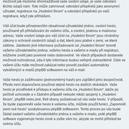
možnost jak můžeme shromažďovat vaše osobní údaje, je vaše odeslání
těchto údajů nám. Toto může zahrnovat: odeslání příspěvků jako anonymní
uživatel, registrace na „Hudební fórum“ a odeslání příspěvků po vaší
registrace, když jste přihlášeni.
Váš účet bude přinejmenším obsahovat uživatelské jméno, osobní heslo,
používané při přihlašování do vašeho účtu, a osobní, platnou e-mailovou
adresu. Vaše osobní údaje pro váš účet na „Hudební fórum“ jsou chráněny
zákony o ochraně osobních údajů a dat, které jsou platné v zemi, ve které
sídlíme. Jakékoliv jiné informace požadované od „Hudební fórum“ kromě
vašeho uživatelského jména, vašeho hesla a vašeho e-mailu při registraci,
můžeme zvolit jako povinné nebo dobrovolné. Ve všech případech dostanete
možnost rozhodnout, zda-li tyto informace budou veřejně zobrazitelné. Dále ve
vašem účtu máte možnost zakázat nebo povolit zasílání automaticky
vytvářených e-mailů phpBB softwarem na váš e-mail.
Vaše heslo je zašifrováno (jednosměrný hash) pro zajištění jeho bezpečnosti.
Přesto není doporučeno používat stejné heslo na dalších stránkách. Vaše
heslo je prostředek k přístupu k vašemu účtu na „Hudební fórum“, takže jej
pečlivě uchovejte a v žádném případě nebude nikdo spojený s „Hudební
fórum“, phpBB nebo jiné, třetí strany, požadovat od vás vaše heslo. V případě,
že byste zapomněli vaše heslo k vašemu účtu, můžete použít funkci „Zapomněl
jsem své heslo“ poskytovanou phpBB softwarem. Tento proces po vás bude
žádat zadaní vašeho uživatelského jména a vašeho e-mailu, poté phpBB
software vygeneruje heslo nové a zašle vám ho, abyste se mohli přihlásit ke
svému účtu.