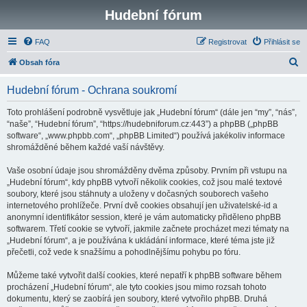
Hudební fórum
FAQ
Registrovat
Přihlásit se
H
Obsah fóra
l
Hudební fórum - Ochrana soukromí
e
d
Toto prohlášení podrobně vysvětluje jak „Hudební fórum“ (dále jen “my”, “nás”,
“naše”, “Hudební fórum”, “https://hudebniforum.cz:443”) a phpBB („phpBB
a
software“, „www.phpbb.com“, „phpBB Limited“) používá jakékoliv informace
t
shromážděné během každé vaší návštěvy.
Vaše osobní údaje jsou shromážděny dvěma způsoby. Prvním při vstupu na
„Hudební fórum“, kdy phpBB vytvoří několik cookies, což jsou malé textové
soubory, které jsou stáhnuty a uloženy v dočasných souborech vašeho
internetového prohlížeče. První dvě cookies obsahují jen uživatelské-id a
anonymní identifikátor session, které je vám automaticky přiděleno phpBB
softwarem. Třetí cookie se vytvoří, jakmile začnete procházet mezi tématy na
„Hudební fórum“, a je používána k ukládání informace, které téma jste již
přečetli, což vede k snažšímu a pohodlnějšímu pohybu po fóru.
Můžeme také vytvořit další cookies, které nepatří k phpBB software během
procházení „Hudební fórum“, ale tyto cookies jsou mimo rozsah tohoto
dokumentu, který se zaobírá jen soubory, které vytvořilo phpBB. Druhá