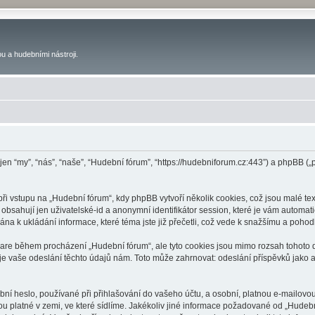
u a hudebními nástroji.
 jen “my”, “nás”, “naše”, “Hudební fórum”, “https://hudebniforum.cz:443”) a phpBB
 vstupu na „Hudební fórum“, kdy phpBB vytvoří několik cookies, což jsou malé tex
bsahují jen uživatelské-id a anonymní identifikátor session, které je vám automati
na k ukládání informace, které téma jste již přečetli, což vede k snažšímu a poho
ware během procházení „Hudební fórum“, ale tyto cookies jsou mimo rozsah tohoto d
vaše odeslání těchto údajů nám. Toto může zahrnovat: odeslání příspěvků jako an
ní heslo, používané při přihlašování do vašeho účtu, a osobní, platnou e-mailovo
ou platné v zemi, ve které sídlíme. Jakékoliv jiné informace požadované od „Hude