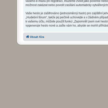
vašeho e-mailu při registraci, můžeme zvolit jako povinné neb
možnost zakázat nebo povolit zasílání automaticky vytvářenýc
Vaše heslo je zašifrováno (jednosměrný hash) pro zajištění jeh
„Hudební fórum“, takže jej pečlivě uchovejte a v žádném přípa
k vašemu účtu, můžete použít funkci „Zapomněl jsem své hesl
vygeneruje heslo nové a zašle vám ho, abyste se mohli přihlási
Obsah fóra