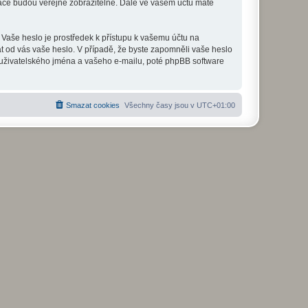
mace budou veřejně zobrazitelné. Dále ve vašem účtu máte
 Vaše heslo je prostředek k přístupu k vašemu účtu na
at od vás vaše heslo. V případě, že byste zapomněli vaše heslo
uživatelského jména a vašeho e-mailu, poté phpBB software
Smazat cookies
Všechny časy jsou v
UTC+01:00