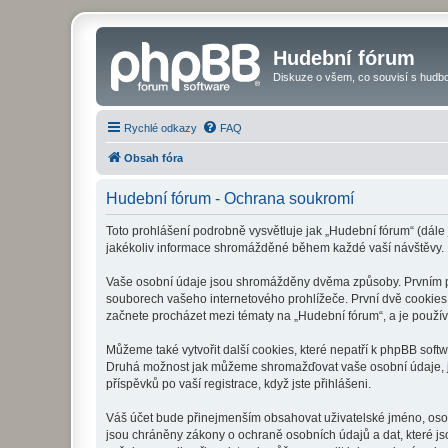
Hudební fórum
Diskuze o všem, co souvisí s hudbo
Rychlé odkazy
FAQ
Obsah fóra
Hudební fórum - Ochrana soukromí
Toto prohlášení podrobně vysvětluje jak „Hudební fórum“ (dále
jakékoliv informace shromážděné během každé vaší návštěvy.
Vaše osobní údaje jsou shromážděny dvěma způsoby. Prvním při
souborech vašeho internetového prohlížeče. První dvě cookies o
začnete procházet mezi tématy na „Hudební fórum“, a je používá
Můžeme také vytvořit další cookies, které nepatří k phpBB soft
Druhá možnost jak můžeme shromažďovat vaše osobní údaje, je 
příspěvků po vaší registrace, když jste přihlášeni.
Váš účet bude přinejmenším obsahovat uživatelské jméno, osob
jsou chráněny zákony o ochraně osobních údajů a dat, které js