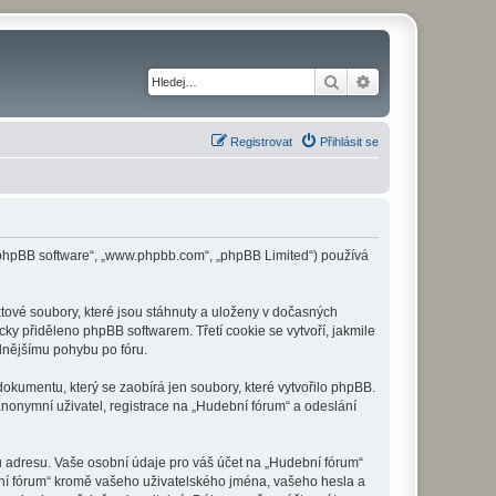
Hledat
Pokročilé hledání
Registrovat
Přihlásit se
 („phpBB software“, „www.phpbb.com“, „phpBB Limited“) používá
tové soubory, které jsou stáhnuty a uloženy v dočasných
cky přiděleno phpBB softwarem. Třetí cookie se vytvoří, jakmile
dlnějšímu pohybu po fóru.
okumentu, který se zaobírá jen soubory, které vytvořilo phpBB.
onymní uživatel, registrace na „Hudební fórum“ a odeslání
u adresu. Vaše osobní údaje pro váš účet na „Hudební fórum“
bní fórum“ kromě vašeho uživatelského jména, vašeho hesla a