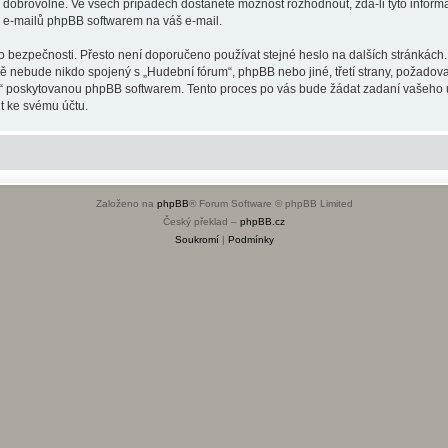
o dobrovolné. Ve všech případech dostanete možnost rozhodnout, zda-li tyto infor
h e-mailů phpBB softwarem na váš e-mail.
o bezpečnosti. Přesto není doporučeno používat stejné heslo na dalších stránkách.
dě nebude nikdo spojený s „Hudební fórum“, phpBB nebo jiné, třetí strany, požadov
o“ poskytovanou phpBB softwarem. Tento proces po vás bude žádat zadaní vašeho 
t ke svému účtu.
Založeno na
phpBB
® Forum Software © phpBB Limited
Český překlad –
phpBB.cz
Soukromí
|
Podmínky