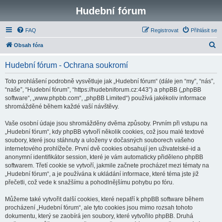
Hudební fórum
FAQ
Registrovat
Přihlásit se
H
Obsah fóra
l
Hudební fórum - Ochrana soukromí
e
d
Toto prohlášení podrobně vysvětluje jak „Hudební fórum“ (dále jen “my”, “nás”,
“naše”, “Hudební fórum”, “https://hudebniforum.cz:443”) a phpBB („phpBB
a
software“, „www.phpbb.com“, „phpBB Limited“) používá jakékoliv informace
t
shromážděné během každé vaší návštěvy.
Vaše osobní údaje jsou shromážděny dvěma způsoby. Prvním při vstupu na
„Hudební fórum“, kdy phpBB vytvoří několik cookies, což jsou malé textové
soubory, které jsou stáhnuty a uloženy v dočasných souborech vašeho
internetového prohlížeče. První dvě cookies obsahují jen uživatelské-id a
anonymní identifikátor session, které je vám automaticky přiděleno phpBB
softwarem. Třetí cookie se vytvoří, jakmile začnete procházet mezi tématy na
„Hudební fórum“, a je používána k ukládání informace, které téma jste již
přečetli, což vede k snažšímu a pohodlnějšímu pohybu po fóru.
Můžeme také vytvořit další cookies, které nepatří k phpBB software během
procházení „Hudební fórum“, ale tyto cookies jsou mimo rozsah tohoto
dokumentu, který se zaobírá jen soubory, které vytvořilo phpBB. Druhá