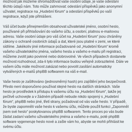
možnost jak můžeme shromažďovat vaše osobní údaje, je vaše odeslání
těchto údajů nám. Toto může zahrnovat: odeslání příspěvků jako anonymní
uživatel, registrace na „Hudební fórum“ a odeslání příspěvků po vaší
registrace, když jste přihlášeni.
Váš účet bude přinejmenším obsahovat uživatelské jméno, osobní heslo,
používané při přihlašování do vašeho účtu, a osobní, platnou e-mailovou
adresu. Vaše osobní údaje pro váš účet na „Hudební fórum“ jsou chráněny
zákony o ochraně osobních údajů a dat, které jsou platné v zemi, ve které
sídlíme. Jakékoliv jiné informace požadované od „Hudební fórum“ kromě
vašeho uživatelského jména, vašeho hesla a vašeho e-mailu při registraci,
můžeme zvolit jako povinné nebo dobrovolné. Ve všech případech dostanete
možnost rozhodnout, zda-li tyto informace budou veřejně zobrazitelné. Dále ve
vašem účtu máte možnost zakázat nebo povolit zasílání automaticky
vytvářených e-mailů phpBB softwarem na váš e-mail.
Vaše heslo je zašifrováno (jednosměrný hash) pro zajištění jeho bezpečnosti.
Přesto není doporučeno používat stejné heslo na dalších stránkách. Vaše
heslo je prostředek k přístupu k vašemu účtu na „Hudební fórum“, takže jej
pečlivě uchovejte a v žádném případě nebude nikdo spojený s „Hudební
fórum“, phpBB nebo jiné, třetí strany, požadovat od vás vaše heslo. V případě,
že byste zapomněli vaše heslo k vašemu účtu, můžete použít funkci „Zapomněl
jsem své heslo“ poskytovanou phpBB softwarem. Tento proces po vás bude
žádat zadaní vašeho uživatelského jména a vašeho e-mailu, poté phpBB
software vygeneruje heslo nové a zašle vám ho, abyste se mohli přihlásit ke
svému účtu.