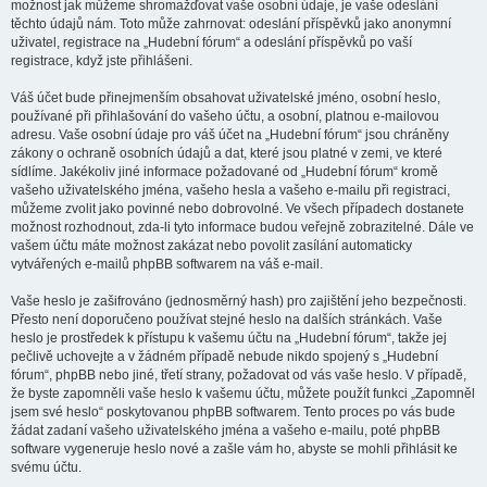
možnost jak můžeme shromažďovat vaše osobní údaje, je vaše odeslání
těchto údajů nám. Toto může zahrnovat: odeslání příspěvků jako anonymní
uživatel, registrace na „Hudební fórum“ a odeslání příspěvků po vaší
registrace, když jste přihlášeni.
Váš účet bude přinejmenším obsahovat uživatelské jméno, osobní heslo,
používané při přihlašování do vašeho účtu, a osobní, platnou e-mailovou
adresu. Vaše osobní údaje pro váš účet na „Hudební fórum“ jsou chráněny
zákony o ochraně osobních údajů a dat, které jsou platné v zemi, ve které
sídlíme. Jakékoliv jiné informace požadované od „Hudební fórum“ kromě
vašeho uživatelského jména, vašeho hesla a vašeho e-mailu při registraci,
můžeme zvolit jako povinné nebo dobrovolné. Ve všech případech dostanete
možnost rozhodnout, zda-li tyto informace budou veřejně zobrazitelné. Dále ve
vašem účtu máte možnost zakázat nebo povolit zasílání automaticky
vytvářených e-mailů phpBB softwarem na váš e-mail.
Vaše heslo je zašifrováno (jednosměrný hash) pro zajištění jeho bezpečnosti.
Přesto není doporučeno používat stejné heslo na dalších stránkách. Vaše
heslo je prostředek k přístupu k vašemu účtu na „Hudební fórum“, takže jej
pečlivě uchovejte a v žádném případě nebude nikdo spojený s „Hudební
fórum“, phpBB nebo jiné, třetí strany, požadovat od vás vaše heslo. V případě,
že byste zapomněli vaše heslo k vašemu účtu, můžete použít funkci „Zapomněl
jsem své heslo“ poskytovanou phpBB softwarem. Tento proces po vás bude
žádat zadaní vašeho uživatelského jména a vašeho e-mailu, poté phpBB
software vygeneruje heslo nové a zašle vám ho, abyste se mohli přihlásit ke
svému účtu.