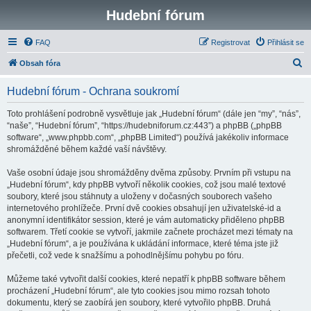
Hudební fórum
FAQ
Registrovat
Přihlásit se
H
Obsah fóra
l
Hudební fórum - Ochrana soukromí
e
d
Toto prohlášení podrobně vysvětluje jak „Hudební fórum“ (dále jen “my”, “nás”,
“naše”, “Hudební fórum”, “https://hudebniforum.cz:443”) a phpBB („phpBB
a
software“, „www.phpbb.com“, „phpBB Limited“) používá jakékoliv informace
t
shromážděné během každé vaší návštěvy.
Vaše osobní údaje jsou shromážděny dvěma způsoby. Prvním při vstupu na
„Hudební fórum“, kdy phpBB vytvoří několik cookies, což jsou malé textové
soubory, které jsou stáhnuty a uloženy v dočasných souborech vašeho
internetového prohlížeče. První dvě cookies obsahují jen uživatelské-id a
anonymní identifikátor session, které je vám automaticky přiděleno phpBB
softwarem. Třetí cookie se vytvoří, jakmile začnete procházet mezi tématy na
„Hudební fórum“, a je používána k ukládání informace, které téma jste již
přečetli, což vede k snažšímu a pohodlnějšímu pohybu po fóru.
Můžeme také vytvořit další cookies, které nepatří k phpBB software během
procházení „Hudební fórum“, ale tyto cookies jsou mimo rozsah tohoto
dokumentu, který se zaobírá jen soubory, které vytvořilo phpBB. Druhá