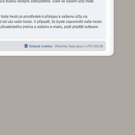
mace budou veřejně zobrazitelné. Dále ve vašem účtu máte
 Vaše heslo je prostředek k přístupu k vašemu účtu na
at od vás vaše heslo. V případě, že byste zapomněli vaše heslo
uživatelského jména a vašeho e-mailu, poté phpBB software
Smazat cookies
Všechny časy jsou v
UTC+01:00