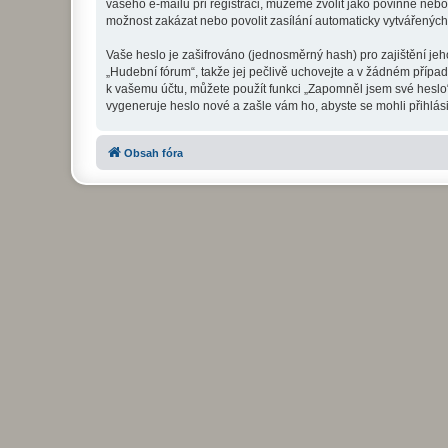
vašeho e-mailu při registraci, můžeme zvolit jako povinné neb
možnost zakázat nebo povolit zasílání automaticky vytvářenýc
Vaše heslo je zašifrováno (jednosměrný hash) pro zajištění jeh
„Hudební fórum“, takže jej pečlivě uchovejte a v žádném přípa
k vašemu účtu, můžete použít funkci „Zapomněl jsem své hesl
vygeneruje heslo nové a zašle vám ho, abyste se mohli přihlási
Obsah fóra