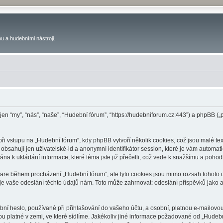
u a hudebními nástroji.
 jen “my”, “nás”, “naše”, “Hudební fórum”, “https://hudebniforum.cz:443”) a phpBB
 vstupu na „Hudební fórum“, kdy phpBB vytvoří několik cookies, což jsou malé tex
bsahují jen uživatelské-id a anonymní identifikátor session, které je vám automati
na k ukládání informace, které téma jste již přečetli, což vede k snažšímu a poho
ware během procházení „Hudební fórum“, ale tyto cookies jsou mimo rozsah tohoto d
vaše odeslání těchto údajů nám. Toto může zahrnovat: odeslání příspěvků jako an
ní heslo, používané při přihlašování do vašeho účtu, a osobní, platnou e-mailovo
ou platné v zemi, ve které sídlíme. Jakékoliv jiné informace požadované od „Hude