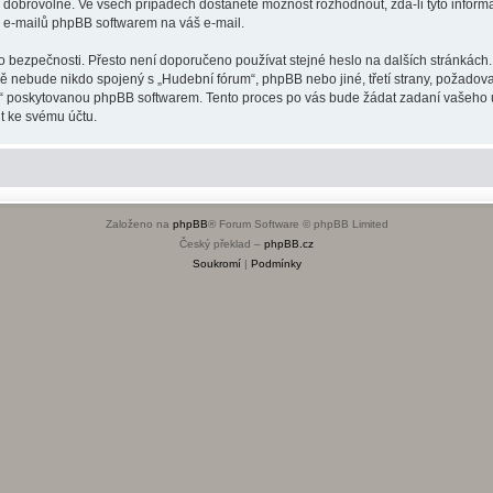
o dobrovolné. Ve všech případech dostanete možnost rozhodnout, zda-li tyto infor
h e-mailů phpBB softwarem na váš e-mail.
o bezpečnosti. Přesto není doporučeno používat stejné heslo na dalších stránkách.
dě nebude nikdo spojený s „Hudební fórum“, phpBB nebo jiné, třetí strany, požadov
o“ poskytovanou phpBB softwarem. Tento proces po vás bude žádat zadaní vašeho 
t ke svému účtu.
Založeno na
phpBB
® Forum Software © phpBB Limited
Český překlad –
phpBB.cz
Soukromí
|
Podmínky