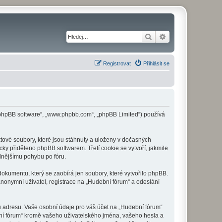
Hledat
Pokročilé hledání
Registrovat
Přihlásit se
 („phpBB software“, „www.phpbb.com“, „phpBB Limited“) používá
tové soubory, které jsou stáhnuty a uloženy v dočasných
cky přiděleno phpBB softwarem. Třetí cookie se vytvoří, jakmile
dlnějšímu pohybu po fóru.
okumentu, který se zaobírá jen soubory, které vytvořilo phpBB.
onymní uživatel, registrace na „Hudební fórum“ a odeslání
u adresu. Vaše osobní údaje pro váš účet na „Hudební fórum“
bní fórum“ kromě vašeho uživatelského jména, vašeho hesla a