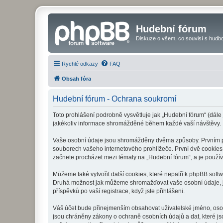
Hudební fórum
Diskuze o všem, co souvisí s hudbo
Rychlé odkazy
FAQ
Obsah fóra
Hudební fórum - Ochrana soukromí
Toto prohlášení podrobně vysvětluje jak „Hudební fórum“ (dále
jakékoliv informace shromážděné během každé vaší návštěvy.
Vaše osobní údaje jsou shromážděny dvěma způsoby. Prvním při
souborech vašeho internetového prohlížeče. První dvě cookies o
začnete procházet mezi tématy na „Hudební fórum“, a je používá
Můžeme také vytvořit další cookies, které nepatří k phpBB soft
Druhá možnost jak můžeme shromažďovat vaše osobní údaje, je 
příspěvků po vaší registrace, když jste přihlášeni.
Váš účet bude přinejmenším obsahovat uživatelské jméno, osob
jsou chráněny zákony o ochraně osobních údajů a dat, které js