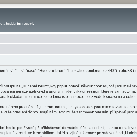
u a hudebními nástroji.
 jen “my”, “nás”, “naše”, “Hudební fórum”, “https://hudebniforum.cz:443”) a phpBB
 vstupu na „Hudební fórum“, kdy phpBB vytvoří několik cookies, což jsou malé tex
bsahují jen uživatelské-id a anonymní identifikátor session, které je vám automati
na k ukládání informace, které téma jste již přečetli, což vede k snažšímu a poho
ware během procházení „Hudební fórum“, ale tyto cookies jsou mimo rozsah tohoto d
vaše odeslání těchto údajů nám. Toto může zahrnovat: odeslání příspěvků jako an
ní heslo, používané při přihlašování do vašeho účtu, a osobní, platnou e-mailovo
ou platné v zemi, ve které sídlíme. Jakékoliv jiné informace požadované od „Hude