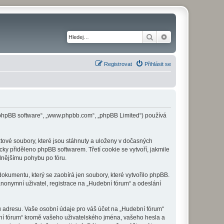
Hledat
Pokročilé hledání
Registrovat
Přihlásit se
 („phpBB software“, „www.phpbb.com“, „phpBB Limited“) používá
tové soubory, které jsou stáhnuty a uloženy v dočasných
cky přiděleno phpBB softwarem. Třetí cookie se vytvoří, jakmile
dlnějšímu pohybu po fóru.
okumentu, který se zaobírá jen soubory, které vytvořilo phpBB.
onymní uživatel, registrace na „Hudební fórum“ a odeslání
u adresu. Vaše osobní údaje pro váš účet na „Hudební fórum“
bní fórum“ kromě vašeho uživatelského jména, vašeho hesla a