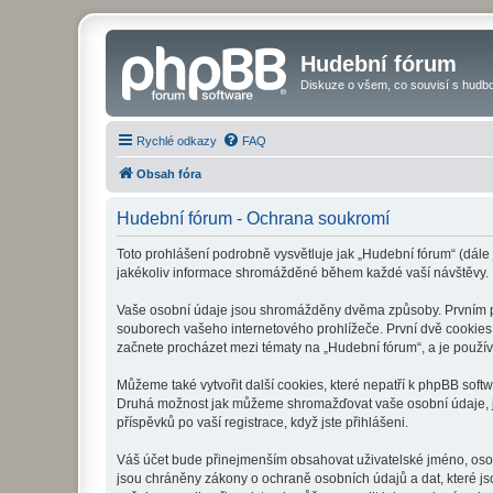
Hudební fórum
Diskuze o všem, co souvisí s hudbo
Rychlé odkazy
FAQ
Obsah fóra
Hudební fórum - Ochrana soukromí
Toto prohlášení podrobně vysvětluje jak „Hudební fórum“ (dále
jakékoliv informace shromážděné během každé vaší návštěvy.
Vaše osobní údaje jsou shromážděny dvěma způsoby. Prvním při
souborech vašeho internetového prohlížeče. První dvě cookies o
začnete procházet mezi tématy na „Hudební fórum“, a je používá
Můžeme také vytvořit další cookies, které nepatří k phpBB soft
Druhá možnost jak můžeme shromažďovat vaše osobní údaje, je 
příspěvků po vaší registrace, když jste přihlášeni.
Váš účet bude přinejmenším obsahovat uživatelské jméno, osob
jsou chráněny zákony o ochraně osobních údajů a dat, které js