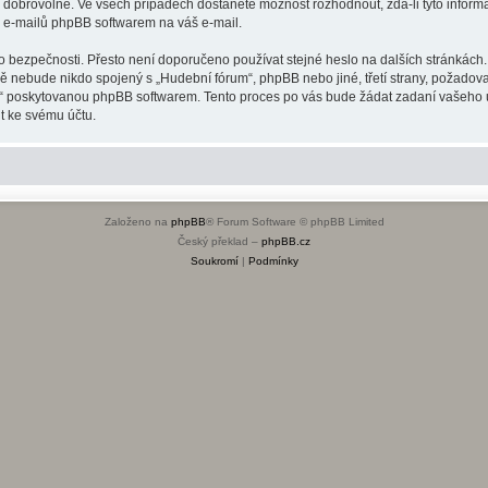
o dobrovolné. Ve všech případech dostanete možnost rozhodnout, zda-li tyto infor
h e-mailů phpBB softwarem na váš e-mail.
o bezpečnosti. Přesto není doporučeno používat stejné heslo na dalších stránkách.
dě nebude nikdo spojený s „Hudební fórum“, phpBB nebo jiné, třetí strany, požadov
o“ poskytovanou phpBB softwarem. Tento proces po vás bude žádat zadaní vašeho 
t ke svému účtu.
Založeno na
phpBB
® Forum Software © phpBB Limited
Český překlad –
phpBB.cz
Soukromí
|
Podmínky