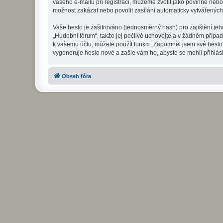
vašeho e-mailu při registraci, můžeme zvolit jako povinné neb
možnost zakázat nebo povolit zasílání automaticky vytvářenýc
Vaše heslo je zašifrováno (jednosměrný hash) pro zajištění jeh
„Hudební fórum“, takže jej pečlivě uchovejte a v žádném přípa
k vašemu účtu, můžete použít funkci „Zapomněl jsem své hesl
vygeneruje heslo nové a zašle vám ho, abyste se mohli přihlási
Obsah fóra