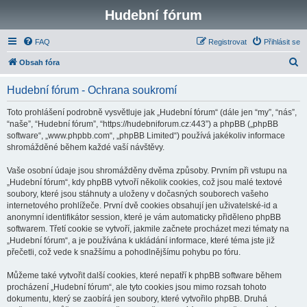
Hudební fórum
FAQ
Registrovat
Přihlásit se
H
Obsah fóra
l
Hudební fórum - Ochrana soukromí
e
d
Toto prohlášení podrobně vysvětluje jak „Hudební fórum“ (dále jen “my”, “nás”,
“naše”, “Hudební fórum”, “https://hudebniforum.cz:443”) a phpBB („phpBB
a
software“, „www.phpbb.com“, „phpBB Limited“) používá jakékoliv informace
t
shromážděné během každé vaší návštěvy.
Vaše osobní údaje jsou shromážděny dvěma způsoby. Prvním při vstupu na
„Hudební fórum“, kdy phpBB vytvoří několik cookies, což jsou malé textové
soubory, které jsou stáhnuty a uloženy v dočasných souborech vašeho
internetového prohlížeče. První dvě cookies obsahují jen uživatelské-id a
anonymní identifikátor session, které je vám automaticky přiděleno phpBB
softwarem. Třetí cookie se vytvoří, jakmile začnete procházet mezi tématy na
„Hudební fórum“, a je používána k ukládání informace, které téma jste již
přečetli, což vede k snažšímu a pohodlnějšímu pohybu po fóru.
Můžeme také vytvořit další cookies, které nepatří k phpBB software během
procházení „Hudební fórum“, ale tyto cookies jsou mimo rozsah tohoto
dokumentu, který se zaobírá jen soubory, které vytvořilo phpBB. Druhá