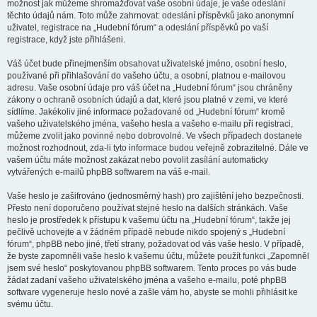
možnost jak můžeme shromažďovat vaše osobní údaje, je vaše odeslání
těchto údajů nám. Toto může zahrnovat: odeslání příspěvků jako anonymní
uživatel, registrace na „Hudební fórum“ a odeslání příspěvků po vaší
registrace, když jste přihlášeni.
Váš účet bude přinejmenším obsahovat uživatelské jméno, osobní heslo,
používané při přihlašování do vašeho účtu, a osobní, platnou e-mailovou
adresu. Vaše osobní údaje pro váš účet na „Hudební fórum“ jsou chráněny
zákony o ochraně osobních údajů a dat, které jsou platné v zemi, ve které
sídlíme. Jakékoliv jiné informace požadované od „Hudební fórum“ kromě
vašeho uživatelského jména, vašeho hesla a vašeho e-mailu při registraci,
můžeme zvolit jako povinné nebo dobrovolné. Ve všech případech dostanete
možnost rozhodnout, zda-li tyto informace budou veřejně zobrazitelné. Dále ve
vašem účtu máte možnost zakázat nebo povolit zasílání automaticky
vytvářených e-mailů phpBB softwarem na váš e-mail.
Vaše heslo je zašifrováno (jednosměrný hash) pro zajištění jeho bezpečnosti.
Přesto není doporučeno používat stejné heslo na dalších stránkách. Vaše
heslo je prostředek k přístupu k vašemu účtu na „Hudební fórum“, takže jej
pečlivě uchovejte a v žádném případě nebude nikdo spojený s „Hudební
fórum“, phpBB nebo jiné, třetí strany, požadovat od vás vaše heslo. V případě,
že byste zapomněli vaše heslo k vašemu účtu, můžete použít funkci „Zapomněl
jsem své heslo“ poskytovanou phpBB softwarem. Tento proces po vás bude
žádat zadaní vašeho uživatelského jména a vašeho e-mailu, poté phpBB
software vygeneruje heslo nové a zašle vám ho, abyste se mohli přihlásit ke
svému účtu.