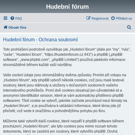
Hudební fórum
FAQ
Registrovat
Přihlásit se
H
Obsah fóra
l
Hudební fórum - Ochrana soukromí
e
d
Toto prohlášení podrobně vysvětluje jak „Hudební fórum“ (dále jen “my”, “nás”,
“naše”, “Hudební fórum”, “https://hudebniforum.cz:443”) a phpBB („phpBB
a
software“, „www.phpbb.com“, „phpBB Limited“) používá jakékoliv informace
t
shromážděné během každé vaší návštěvy.
Vaše osobní údaje jsou shromážděny dvěma způsoby. Prvním při vstupu na
„Hudební fórum“, kdy phpBB vytvoří několik cookies, což jsou malé textové
soubory, které jsou stáhnuty a uloženy v dočasných souborech vašeho
internetového prohlížeče. První dvě cookies obsahují jen uživatelské-id a
anonymní identifikátor session, které je vám automaticky přiděleno phpBB
softwarem. Třetí cookie se vytvoří, jakmile začnete procházet mezi tématy na
„Hudební fórum“, a je používána k ukládání informace, které téma jste již
přečetli, což vede k snažšímu a pohodlnějšímu pohybu po fóru.
Můžeme také vytvořit další cookies, které nepatří k phpBB software během
procházení „Hudební fórum“, ale tyto cookies jsou mimo rozsah tohoto
dokumentu, který se zaobírá jen soubory, které vytvořilo phpBB. Druhá