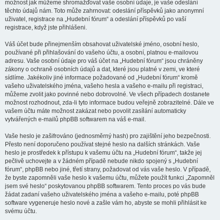
možnost jak můžeme shromažďovat vaše osobní údaje, je vaše odeslání
těchto údajů nám. Toto může zahrnovat: odeslání příspěvků jako anonymní
uživatel, registrace na „Hudební fórum“ a odeslání příspěvků po vaší
registrace, když jste přihlášeni.
Váš účet bude přinejmenším obsahovat uživatelské jméno, osobní heslo,
používané při přihlašování do vašeho účtu, a osobní, platnou e-mailovou
adresu. Vaše osobní údaje pro váš účet na „Hudební fórum“ jsou chráněny
zákony o ochraně osobních údajů a dat, které jsou platné v zemi, ve které
sídlíme. Jakékoliv jiné informace požadované od „Hudební fórum“ kromě
vašeho uživatelského jména, vašeho hesla a vašeho e-mailu při registraci,
můžeme zvolit jako povinné nebo dobrovolné. Ve všech případech dostanete
možnost rozhodnout, zda-li tyto informace budou veřejně zobrazitelné. Dále ve
vašem účtu máte možnost zakázat nebo povolit zasílání automaticky
vytvářených e-mailů phpBB softwarem na váš e-mail.
Vaše heslo je zašifrováno (jednosměrný hash) pro zajištění jeho bezpečnosti.
Přesto není doporučeno používat stejné heslo na dalších stránkách. Vaše
heslo je prostředek k přístupu k vašemu účtu na „Hudební fórum“, takže jej
pečlivě uchovejte a v žádném případě nebude nikdo spojený s „Hudební
fórum“, phpBB nebo jiné, třetí strany, požadovat od vás vaše heslo. V případě,
že byste zapomněli vaše heslo k vašemu účtu, můžete použít funkci „Zapomněl
jsem své heslo“ poskytovanou phpBB softwarem. Tento proces po vás bude
žádat zadaní vašeho uživatelského jména a vašeho e-mailu, poté phpBB
software vygeneruje heslo nové a zašle vám ho, abyste se mohli přihlásit ke
svému účtu.