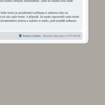
mace budou veřejně zobrazitelné. Dále ve vašem účtu máte
 Vaše heslo je prostředek k přístupu k vašemu účtu na
at od vás vaše heslo. V případě, že byste zapomněli vaše heslo
uživatelského jména a vašeho e-mailu, poté phpBB software
Smazat cookies
Všechny časy jsou v
UTC+01:00