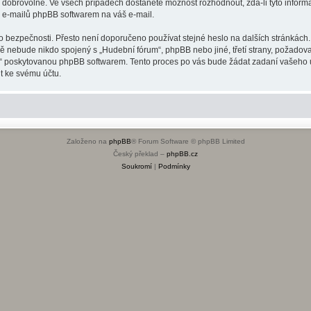
o dobrovolné. Ve všech případech dostanete možnost rozhodnout, zda-li tyto infor
h e-mailů phpBB softwarem na váš e-mail.
o bezpečnosti. Přesto není doporučeno používat stejné heslo na dalších stránkách.
dě nebude nikdo spojený s „Hudební fórum“, phpBB nebo jiné, třetí strany, požadov
o“ poskytovanou phpBB softwarem. Tento proces po vás bude žádat zadaní vašeho 
t ke svému účtu.
Založeno na
phpBB
® Forum Software © phpBB Limited
Český překlad –
phpBB.cz
Soukromí
|
Podmínky