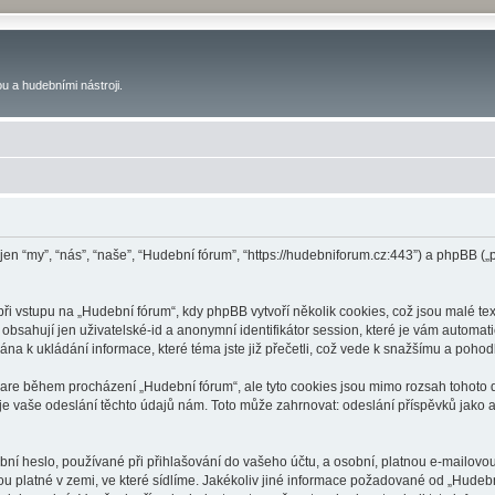
u a hudebními nástroji.
 jen “my”, “nás”, “naše”, “Hudební fórum”, “https://hudebniforum.cz:443”) a phpBB
 vstupu na „Hudební fórum“, kdy phpBB vytvoří několik cookies, což jsou malé tex
bsahují jen uživatelské-id a anonymní identifikátor session, které je vám automati
na k ukládání informace, které téma jste již přečetli, což vede k snažšímu a poho
ware během procházení „Hudební fórum“, ale tyto cookies jsou mimo rozsah tohoto d
vaše odeslání těchto údajů nám. Toto může zahrnovat: odeslání příspěvků jako an
ní heslo, používané při přihlašování do vašeho účtu, a osobní, platnou e-mailovo
ou platné v zemi, ve které sídlíme. Jakékoliv jiné informace požadované od „Hude