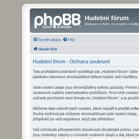
Hudební fórum
Diskuze o všem, co souvisí s hudbo
Rychlé odkazy
FAQ
Obsah fóra
Hudební fórum - Ochrana soukromí
Toto prohlášení podrobně vysvětluje jak „Hudební fórum“ (dále
jakékoliv informace shromážděné během každé vaší návštěvy.
Vaše osobní údaje jsou shromážděny dvěma způsoby. Prvním při
souborech vašeho internetového prohlížeče. První dvě cookies o
začnete procházet mezi tématy na „Hudební fórum“, a je používá
Můžeme také vytvořit další cookies, které nepatří k phpBB soft
Druhá možnost jak můžeme shromažďovat vaše osobní údaje, je 
příspěvků po vaší registrace, když jste přihlášeni.
Váš účet bude přinejmenším obsahovat uživatelské jméno, osob
jsou chráněny zákony o ochraně osobních údajů a dat, které js