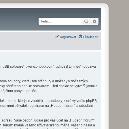
Hledat
Pokročilé hledání
Registrovat
Přihlásit se
 („phpBB software“, „www.phpbb.com“, „phpBB Limited“) používá
tové soubory, které jsou stáhnuty a uloženy v dočasných
cky přiděleno phpBB softwarem. Třetí cookie se vytvoří, jakmile
dlnějšímu pohybu po fóru.
okumentu, který se zaobírá jen soubory, které vytvořilo phpBB.
onymní uživatel, registrace na „Hudební fórum“ a odeslání
u adresu. Vaše osobní údaje pro váš účet na „Hudební fórum“
bní fórum“ kromě vašeho uživatelského jména, vašeho hesla a