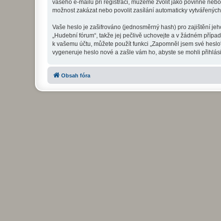
vašeho e-mailu při registraci, můžeme zvolit jako povinné neb
možnost zakázat nebo povolit zasílání automaticky vytvářenýc
Vaše heslo je zašifrováno (jednosměrný hash) pro zajištění jeh
„Hudební fórum“, takže jej pečlivě uchovejte a v žádném přípa
k vašemu účtu, můžete použít funkci „Zapomněl jsem své hesl
vygeneruje heslo nové a zašle vám ho, abyste se mohli přihlási
Obsah fóra